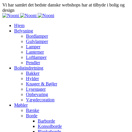
Vi har samlet det bedste danske webshops har at tilbyde i bolig og
design
Hjem
Belysning
Bordlamper
Gulvlamper
Lamper
Lanterner
Loftlamper
Pendler
Boligindretning
Bakker
Hylder
Knager & Bøjler
Lysestager
Opbevaring
Vægdecoration
Møbler
Bænke
Borde
Barborde
Konsolborde
Plankeborde