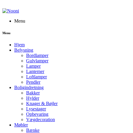
Menu
Menu
Hjem
Belysning
Bordlamper
Gulvlamper
Lamper
Lanterner
Loftlamper
Pendler
Boligindretning
Bakker
Hylder
Knager & Bøjler
Lysestager
Opbevaring
Vægdecoration
Møbler
Bænke