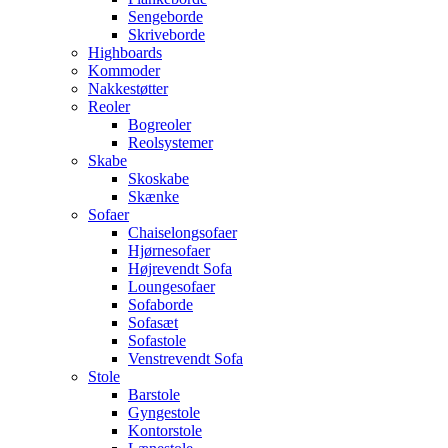
Sengeborde
Skriveborde
Highboards
Kommoder
Nakkestøtter
Reoler
Bogreoler
Reolsystemer
Skabe
Skoskabe
Skænke
Sofaer
Chaiselongsofaer
Hjørnesofaer
Højrevendt Sofa
Loungesofaer
Sofaborde
Sofasæt
Sofastole
Venstrevendt Sofa
Stole
Barstole
Gyngestole
Kontorstole