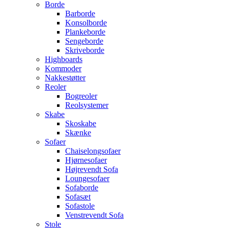
Borde
Barborde
Konsolborde
Plankeborde
Sengeborde
Skriveborde
Highboards
Kommoder
Nakkestøtter
Reoler
Bogreoler
Reolsystemer
Skabe
Skoskabe
Skænke
Sofaer
Chaiselongsofaer
Hjørnesofaer
Højrevendt Sofa
Loungesofaer
Sofaborde
Sofasæt
Sofastole
Venstrevendt Sofa
Stole