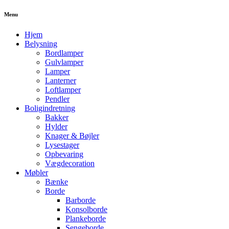
Menu
Hjem
Belysning
Bordlamper
Gulvlamper
Lamper
Lanterner
Loftlamper
Pendler
Boligindretning
Bakker
Hylder
Knager & Bøjler
Lysestager
Opbevaring
Vægdecoration
Møbler
Bænke
Borde
Barborde
Konsolborde
Plankeborde
Sengeborde