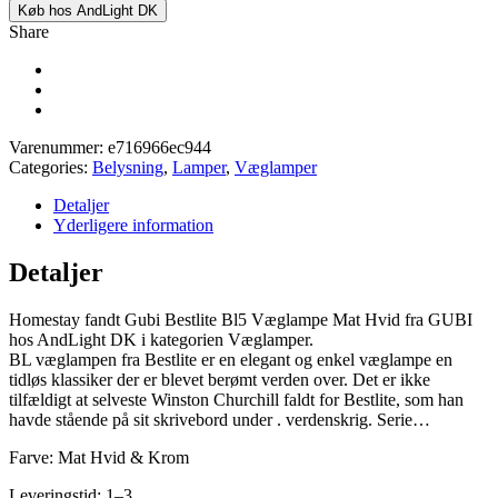
Køb hos AndLight DK
Share
Varenummer:
e716966ec944
Categories:
Belysning
,
Lamper
,
Væglamper
Detaljer
Yderligere information
Detaljer
Homestay fandt Gubi Bestlite Bl5 Væglampe Mat Hvid fra GUBI
hos AndLight DK i kategorien Væglamper.
BL væglampen fra Bestlite er en elegant og enkel væglampe en
tidløs klassiker der er blevet berømt verden over. Det er ikke
tilfældigt at selveste Winston Churchill faldt for Bestlite, som han
havde stående på sit skrivebord under . verdenskrig. Serie…
Farve: Mat Hvid & Krom
Leveringstid: 1–3