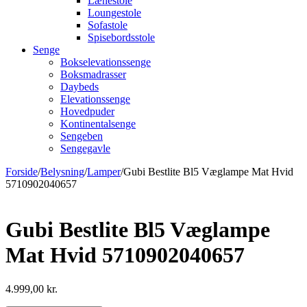
Lænestole
Loungestole
Sofastole
Spisebordsstole
Senge
Bokselevationssenge
Boksmadrasser
Daybeds
Elevationssenge
Hovedpuder
Kontinentalsenge
Sengeben
Sengegavle
Forside
/
Belysning
/
Lamper
/
Gubi Bestlite Bl5 Væglampe Mat Hvid
5710902040657
Gubi Bestlite Bl5 Væglampe
Mat Hvid 5710902040657
4.999,00
kr.