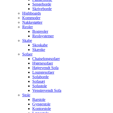
Sengeborde
Skriveborde
Highboards
Kommoder
Nakkestøtter
Reoler
Bogreoler
Reolsystemer
Skabe
Skoskabe
Skænke
Sofaer
Chaiselongsofaer
Hjørnesofaer
Højrevendt Sofa
Loungesofaer
Sofaborde
Sofasæt
Sofastole
Venstrevendt Sofa
Stole
Barstole
Gyngestole
Kontorstole