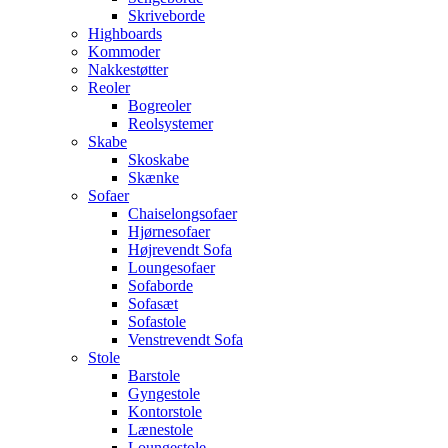
Skriveborde
Highboards
Kommoder
Nakkestøtter
Reoler
Bogreoler
Reolsystemer
Skabe
Skoskabe
Skænke
Sofaer
Chaiselongsofaer
Hjørnesofaer
Højrevendt Sofa
Loungesofaer
Sofaborde
Sofasæt
Sofastole
Venstrevendt Sofa
Stole
Barstole
Gyngestole
Kontorstole
Lænestole
Loungestole