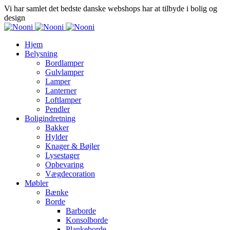
Vi har samlet det bedste danske webshops har at tilbyde i bolig og
design
Hjem
Belysning
Bordlamper
Gulvlamper
Lamper
Lanterner
Loftlamper
Pendler
Boligindretning
Bakker
Hylder
Knager & Bøjler
Lysestager
Opbevaring
Vægdecoration
Møbler
Bænke
Borde
Barborde
Konsolborde
Plankeborde