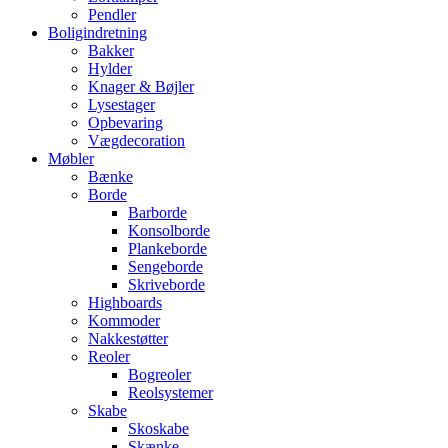
Pendler
Boligindretning
Bakker
Hylder
Knager & Bøjler
Lysestager
Opbevaring
Vægdecoration
Møbler
Bænke
Borde
Barborde
Konsolborde
Plankeborde
Sengeborde
Skriveborde
Highboards
Kommoder
Nakkestøtter
Reoler
Bogreoler
Reolsystemer
Skabe
Skoskabe
Skænke