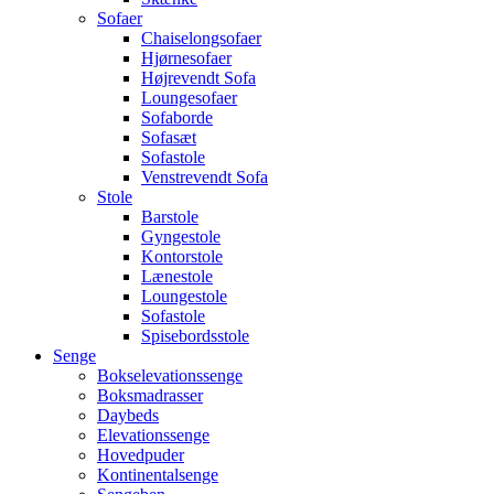
Sofaer
Chaiselongsofaer
Hjørnesofaer
Højrevendt Sofa
Loungesofaer
Sofaborde
Sofasæt
Sofastole
Venstrevendt Sofa
Stole
Barstole
Gyngestole
Kontorstole
Lænestole
Loungestole
Sofastole
Spisebordsstole
Senge
Bokselevationssenge
Boksmadrasser
Daybeds
Elevationssenge
Hovedpuder
Kontinentalsenge