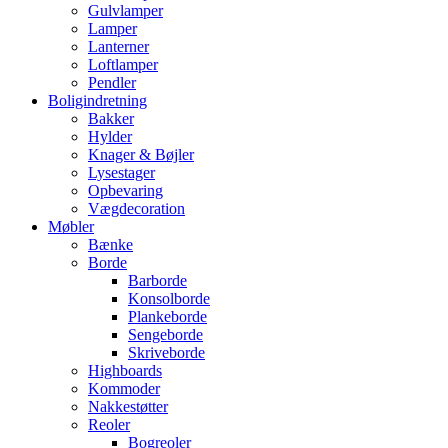
Gulvlamper
Lamper
Lanterner
Loftlamper
Pendler
Boligindretning
Bakker
Hylder
Knager & Bøjler
Lysestager
Opbevaring
Vægdecoration
Møbler
Bænke
Borde
Barborde
Konsolborde
Plankeborde
Sengeborde
Skriveborde
Highboards
Kommoder
Nakkestøtter
Reoler
Bogreoler