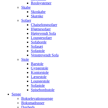
Reolsystemer
Skabe
Skoskabe
Skænke
Sofaer
Chaiselongsofaer
Hjørnesofaer
Højrevendt Sofa
Loungesofaer
Sofaborde
Sofasæt
Sofastole
Venstrevendt Sofa
Stole
Barstole
Gyngestole
Kontorstole
Lænestole
Loungestole
Sofastole
Spisebordsstole
Senge
Bokselevationssenge
Boksmadrasser
Daybeds