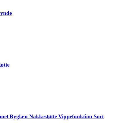
hynde
øtte
met Ryglæn Nakkestøtte Vippefunktion Sort