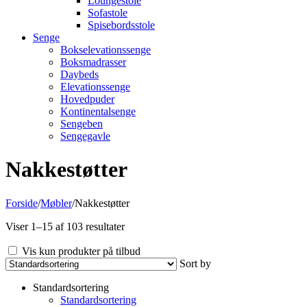
Loungestole
Sofastole
Spisebordsstole
Senge
Bokselevationssenge
Boksmadrasser
Daybeds
Elevationssenge
Hovedpuder
Kontinentalsenge
Sengeben
Sengegavle
Nakkestøtter
Forside
/
Møbler
/
Nakkestøtter
Viser 1–15 af 103 resultater
Vis kun produkter på tilbud
Sort by
Standardsortering
Standardsortering