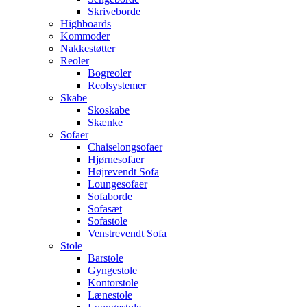
Skriveborde
Highboards
Kommoder
Nakkestøtter
Reoler
Bogreoler
Reolsystemer
Skabe
Skoskabe
Skænke
Sofaer
Chaiselongsofaer
Hjørnesofaer
Højrevendt Sofa
Loungesofaer
Sofaborde
Sofasæt
Sofastole
Venstrevendt Sofa
Stole
Barstole
Gyngestole
Kontorstole
Lænestole