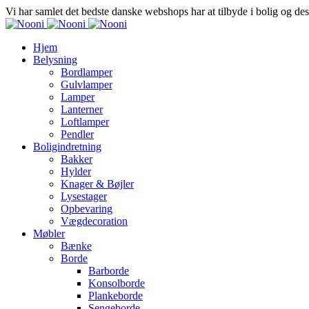
Vi har samlet det bedste danske webshops har at tilbyde i bolig og de
Hjem
Belysning
Bordlamper
Gulvlamper
Lamper
Lanterner
Loftlamper
Pendler
Boligindretning
Bakker
Hylder
Knager & Bøjler
Lysestager
Opbevaring
Vægdecoration
Møbler
Bænke
Borde
Barborde
Konsolborde
Plankeborde
Sengeborde