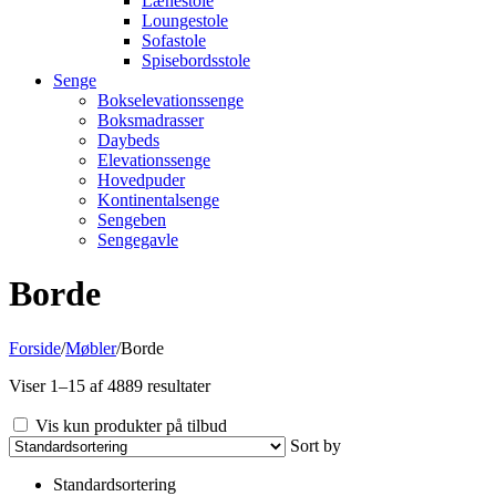
Lænestole
Loungestole
Sofastole
Spisebordsstole
Senge
Bokselevationssenge
Boksmadrasser
Daybeds
Elevationssenge
Hovedpuder
Kontinentalsenge
Sengeben
Sengegavle
Borde
Forside
/
Møbler
/
Borde
Viser 1–15 af 4889 resultater
Vis kun produkter på tilbud
Sort by
Standardsortering