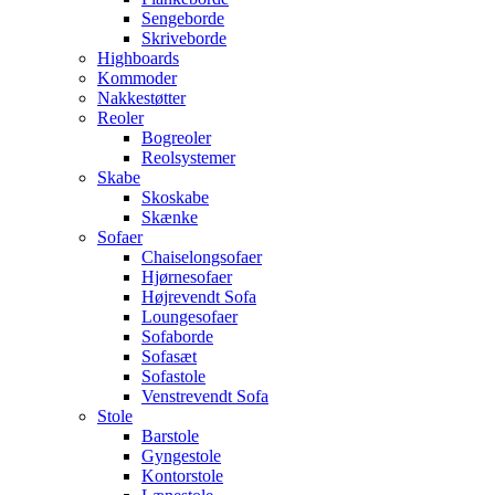
Sengeborde
Skriveborde
Highboards
Kommoder
Nakkestøtter
Reoler
Bogreoler
Reolsystemer
Skabe
Skoskabe
Skænke
Sofaer
Chaiselongsofaer
Hjørnesofaer
Højrevendt Sofa
Loungesofaer
Sofaborde
Sofasæt
Sofastole
Venstrevendt Sofa
Stole
Barstole
Gyngestole
Kontorstole