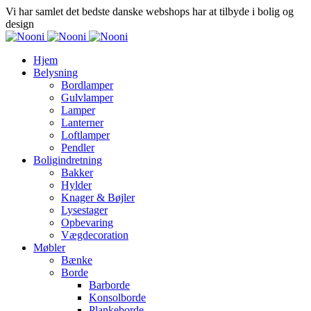
Vi har samlet det bedste danske webshops har at tilbyde i bolig og
design
Hjem
Belysning
Bordlamper
Gulvlamper
Lamper
Lanterner
Loftlamper
Pendler
Boligindretning
Bakker
Hylder
Knager & Bøjler
Lysestager
Opbevaring
Vægdecoration
Møbler
Bænke
Borde
Barborde
Konsolborde
Plankeborde