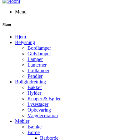
Menu
Menu
Hjem
Belysning
Bordlamper
Gulvlamper
Lamper
Lanterner
Loftlamper
Pendler
Boligindretning
Bakker
Hylder
Knager & Bøjler
Lysestager
Opbevaring
Vægdecoration
Møbler
Bænke
Borde
Barborde