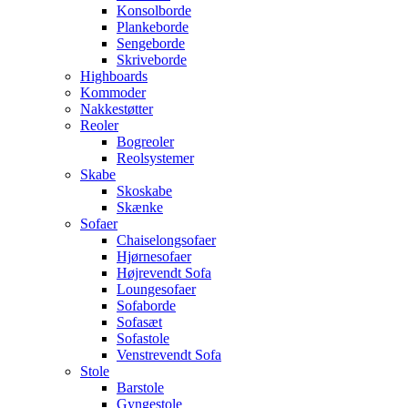
Konsolborde
Plankeborde
Sengeborde
Skriveborde
Highboards
Kommoder
Nakkestøtter
Reoler
Bogreoler
Reolsystemer
Skabe
Skoskabe
Skænke
Sofaer
Chaiselongsofaer
Hjørnesofaer
Højrevendt Sofa
Loungesofaer
Sofaborde
Sofasæt
Sofastole
Venstrevendt Sofa
Stole
Barstole
Gyngestole