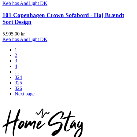
Køb hos AndLight DK
101 Copenhagen Crown Sofabord - Høj Brændt
Sort Design
5.995,00
kr.
Køb hos AndLight DK
1
2
3
4
…
324
325
326
Next page