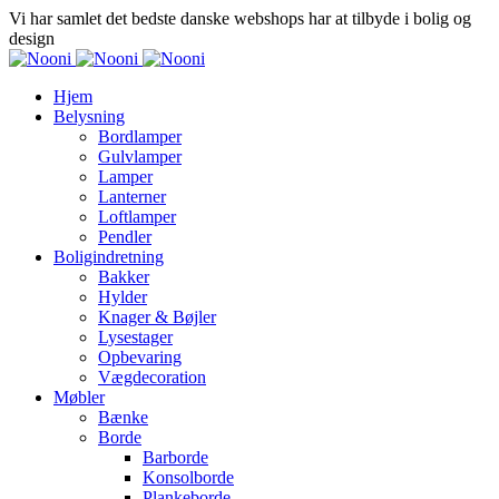
Vi har samlet det bedste danske webshops har at tilbyde i bolig og
design
Hjem
Belysning
Bordlamper
Gulvlamper
Lamper
Lanterner
Loftlamper
Pendler
Boligindretning
Bakker
Hylder
Knager & Bøjler
Lysestager
Opbevaring
Vægdecoration
Møbler
Bænke
Borde
Barborde
Konsolborde
Plankeborde