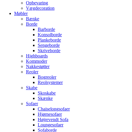
Opbevaring
Vægdecoration
Møbler
Bænke
Borde
Barborde
Konsolborde
Plankeborde
Sengeborde
Skriveborde
Highboards
Kommoder
Nakkestøtter
Reoler
Bogreoler
Reolsystemer
Skabe
Skoskabe
Skænke
Sofaer
Chaiselongsofaer
Hjørnesofaer
Højrevendt Sofa
Loungesofaer
Sofaborde