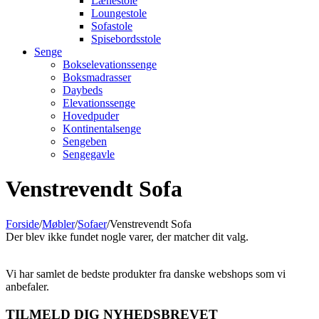
Lænestole
Loungestole
Sofastole
Spisebordsstole
Senge
Bokselevationssenge
Boksmadrasser
Daybeds
Elevationssenge
Hovedpuder
Kontinentalsenge
Sengeben
Sengegavle
Venstrevendt Sofa
Forside
/
Møbler
/
Sofaer
/
Venstrevendt Sofa
Der blev ikke fundet nogle varer, der matcher dit valg.
Vi har samlet de bedste produkter fra danske webshops som vi
anbefaler.
TILMELD DIG NYHEDSBREVET