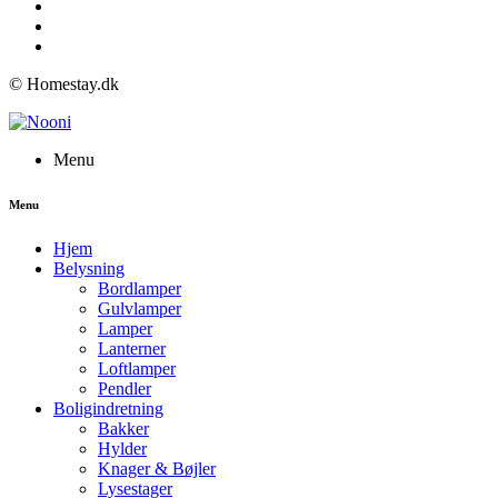
© Homestay.dk
Menu
Menu
Hjem
Belysning
Bordlamper
Gulvlamper
Lamper
Lanterner
Loftlamper
Pendler
Boligindretning
Bakker
Hylder
Knager & Bøjler
Lysestager