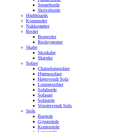
Sengeborde
Skriveborde
Highboards
Kommoder
Nakkestøtter
Reoler
Bogreoler
Reolsystemer
Skabe
Skoskabe
Skænke
Sofaer
Chaiselongsofaer
Hjørnesofaer
Højrevendt Sofa
Loungesofaer
Sofaborde
Sofasæt
Sofastole
Venstrevendt Sofa
Stole
Barstole
Gyngestole
Kontorstole