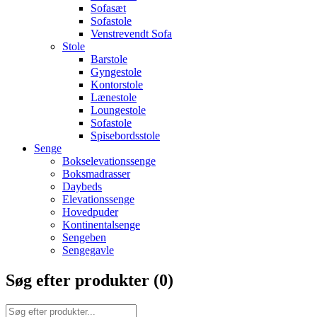
Sofasæt
Sofastole
Venstrevendt Sofa
Stole
Barstole
Gyngestole
Kontorstole
Lænestole
Loungestole
Sofastole
Spisebordsstole
Senge
Bokselevationssenge
Boksmadrasser
Daybeds
Elevationssenge
Hovedpuder
Kontinentalsenge
Sengeben
Sengegavle
Søg efter produkter (
0
)