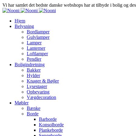
Vi har samlet det bedste danske webshops har at tilbyde i bolig og de
Hjem
Belysning
Bordlamper
Gulvlamper
Lamper
Lanterner
Loftlamper
Pendler
Boligindretning
Bakker
Hylder
Knager & Bøjler
Lysestager
Opbevaring
Vægdecoration
Møbler
Bænke
Borde
Barborde
Konsolborde
Plankeborde
Sengeborde