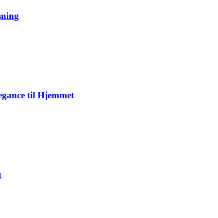
sning
gance til Hjemmet
t