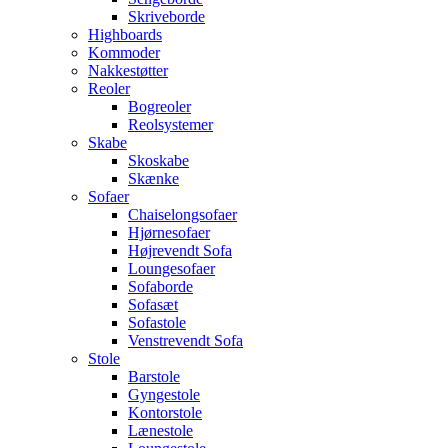
Skriveborde
Highboards
Kommoder
Nakkestøtter
Reoler
Bogreoler
Reolsystemer
Skabe
Skoskabe
Skænke
Sofaer
Chaiselongsofaer
Hjørnesofaer
Højrevendt Sofa
Loungesofaer
Sofaborde
Sofasæt
Sofastole
Venstrevendt Sofa
Stole
Barstole
Gyngestole
Kontorstole
Lænestole