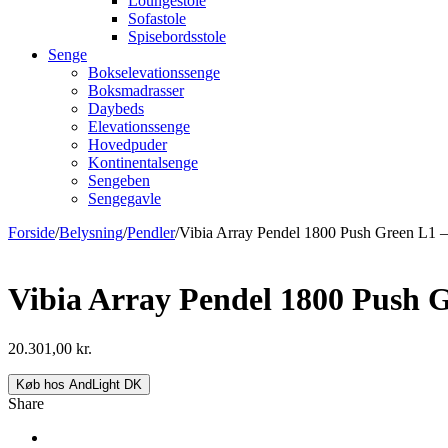
Loungestole
Sofastole
Spisebordsstole
Senge
Bokselevationssenge
Boksmadrasser
Daybeds
Elevationssenge
Hovedpuder
Kontinentalsenge
Sengeben
Sengegavle
Forside
/
Belysning
/
Pendler
/
Vibia Array Pendel 1800 Push Green L1 –
Vibia Array Pendel 1800 Push G
20.301,00
kr.
Køb hos AndLight DK
Share