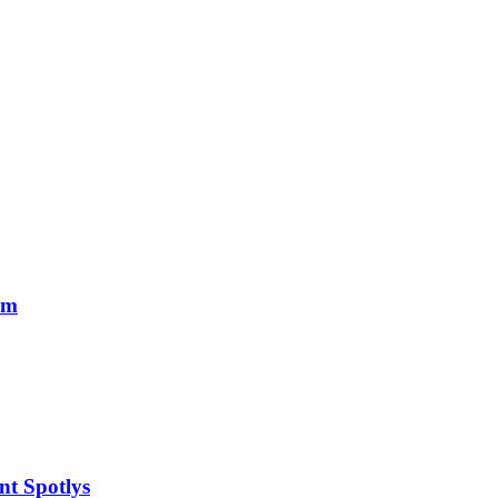
cm
t Spotlys