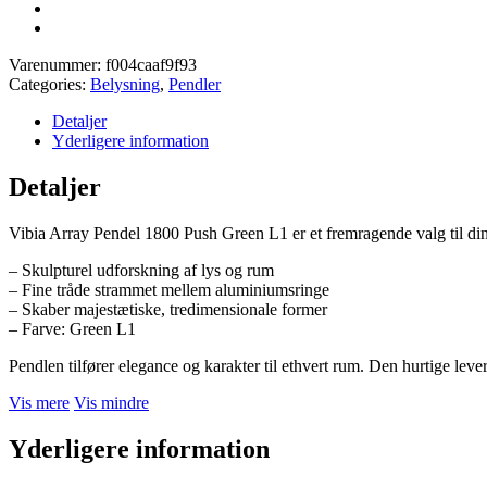
Varenummer:
f004caaf9f93
Categories:
Belysning
,
Pendler
Detaljer
Yderligere information
Detaljer
Vibia Array Pendel 1800 Push Green L1 er et fremragende valg til di
– Skulpturel udforskning af lys og rum
– Fine tråde strammet mellem aluminiumsringe
– Skaber majestætiske, tredimensionale former
– Farve: Green L1
Pendlen tilfører elegance og karakter til ethvert rum. Den hurtige le
Vis mere
Vis mindre
Yderligere information