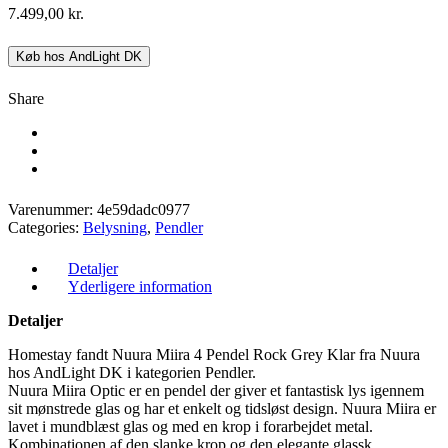
7.499,00
kr.
Køb hos AndLight DK
Share
Varenummer:
4e59dadc0977
Categories:
Belysning
,
Pendler
Detaljer
Yderligere information
Detaljer
Homestay fandt Nuura Miira 4 Pendel Rock Grey Klar fra Nuura
hos AndLight DK i kategorien Pendler.
Nuura Miira Optic er en pendel der giver et fantastisk lys igennem
sit mønstrede glas og har et enkelt og tidsløst design. Nuura Miira er
lavet i mundblæst glas og med en krop i forarbejdet metal.
Kombinationen af den slanke krop og den elegante glassk…