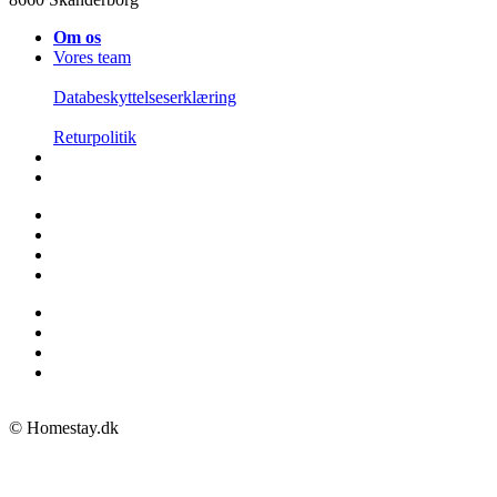
Om os
Vores team
Databeskyttelseserklæring
Returpolitik
© Homestay.dk