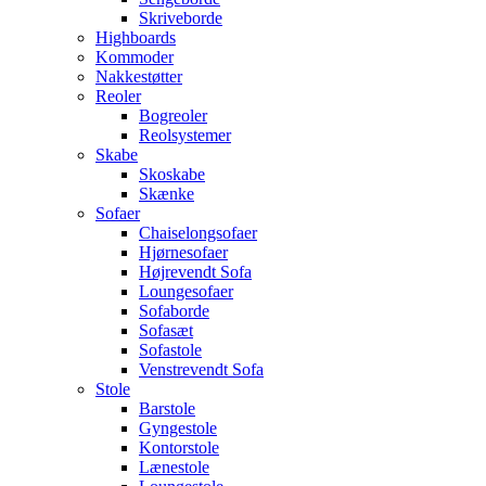
Skriveborde
Highboards
Kommoder
Nakkestøtter
Reoler
Bogreoler
Reolsystemer
Skabe
Skoskabe
Skænke
Sofaer
Chaiselongsofaer
Hjørnesofaer
Højrevendt Sofa
Loungesofaer
Sofaborde
Sofasæt
Sofastole
Venstrevendt Sofa
Stole
Barstole
Gyngestole
Kontorstole
Lænestole