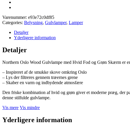
Varenummer:
e93e72c0df85
Categories:
Belysning
,
Gulvlamper
,
Lamper
Detaljer
Yderligere information
Detaljer
Northern Oslo Wood Gulvlampe med Hvid Fod og Grøn Skærm er en uund
– Inspireret af de smukke skove omkring Oslo
– Lys der filtreres gennem træernes grene
– Skaber en varm og indbydende atmosfære
Den friske kombination af hvid og grøn giver et moderne præg, der pas
denne stilfulde gulvlampe.
Vis mere
Vis mindre
Yderligere information