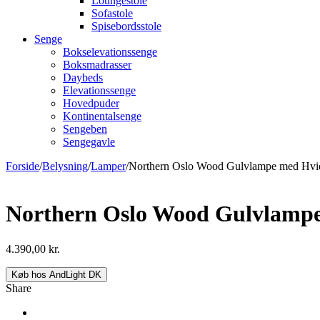
Loungestole
Sofastole
Spisebordsstole
Senge
Bokselevationssenge
Boksmadrasser
Daybeds
Elevationssenge
Hovedpuder
Kontinentalsenge
Sengeben
Sengegavle
Forside
/
Belysning
/
Lamper
/
Northern Oslo Wood Gulvlampe med Hvi
Northern Oslo Wood Gulvlamp
4.390,00
kr.
Køb hos AndLight DK
Share