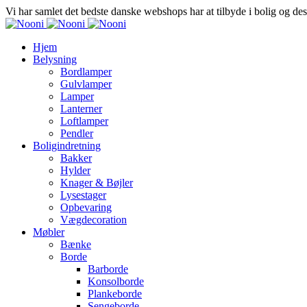
Vi har samlet det bedste danske webshops har at tilbyde i bolig og de
Hjem
Belysning
Bordlamper
Gulvlamper
Lamper
Lanterner
Loftlamper
Pendler
Boligindretning
Bakker
Hylder
Knager & Bøjler
Lysestager
Opbevaring
Vægdecoration
Møbler
Bænke
Borde
Barborde
Konsolborde
Plankeborde
Sengeborde