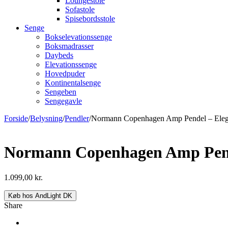
Loungestole
Sofastole
Spisebordsstole
Senge
Bokselevationssenge
Boksmadrasser
Daybeds
Elevationssenge
Hovedpuder
Kontinentalsenge
Sengeben
Sengegavle
Forside
/
Belysning
/
Pendler
/
Normann Copenhagen Amp Pendel – Ele
Normann Copenhagen Amp Pend
1.099,00
kr.
Køb hos AndLight DK
Share