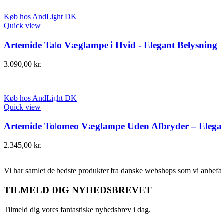
Køb hos AndLight DK
Quick view
Artemide Talo Væglampe i Hvid - Elegant Belysning
3.090,00
kr.
Køb hos AndLight DK
Quick view
Artemide Tolomeo Væglampe Uden Afbryder – Elegan
2.345,00
kr.
Vi har samlet de bedste produkter fra danske webshops som vi anbefal
TILMELD DIG NYHEDSBREVET
Tilmeld dig vores fantastiske nyhedsbrev i dag.