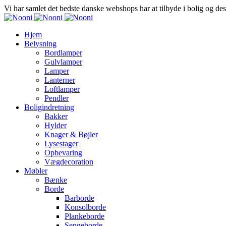
Vi har samlet det bedste danske webshops har at tilbyde i bolig og de
Hjem
Belysning
Bordlamper
Gulvlamper
Lamper
Lanterner
Loftlamper
Pendler
Boligindretning
Bakker
Hylder
Knager & Bøjler
Lysestager
Opbevaring
Vægdecoration
Møbler
Bænke
Borde
Barborde
Konsolborde
Plankeborde
Sengeborde