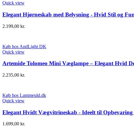
Quick view
Elegant Hjørneskab med Belysning - Hvid Stil og Fun
2.199,00
kr.
Køb hos AndLight DK
Quick view
Artemide Tolomeo Mini Væglampe – Elegant Hvid D
2.235,00
kr.
Køb hos Lammeuld.dk
Quick view
Elegant Hvidt Vægvitrineskab - Ideelt til Opbevaring 
1.699,00
kr.