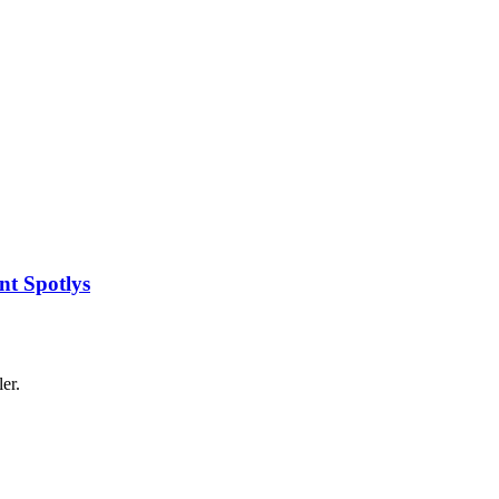
t Spotlys
er.