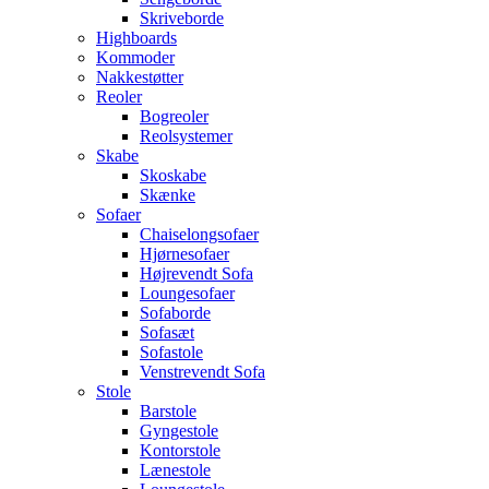
Skriveborde
Highboards
Kommoder
Nakkestøtter
Reoler
Bogreoler
Reolsystemer
Skabe
Skoskabe
Skænke
Sofaer
Chaiselongsofaer
Hjørnesofaer
Højrevendt Sofa
Loungesofaer
Sofaborde
Sofasæt
Sofastole
Venstrevendt Sofa
Stole
Barstole
Gyngestole
Kontorstole
Lænestole