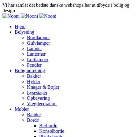
Vi har samlet det bedste danske webshops har at tilbyde i bolig og
design
Hjem
Belysning
Bordlamper
Gulvlamper
Lamper
Lanterner
Loftlamper
Pendler
Boligindretning
Bakker
Hylder
Knager & Bøjler
Lysestager
Opbevaring
Vægdecoration
Møbler
Bænke
Borde
Barborde
Konsolborde
Plankeborde