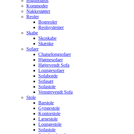
Highboards
Kommoder
Nakkestøtter
Reoler
Bogreoler
Reolsystemer
Skabe
Skoskabe
Skænke
Sofaer
Chaiselongsofaer
Hjørnesofaer
Højrevendt Sofa
Loungesofaer
Sofaborde
Sofasæt
Sofastole
Venstrevendt Sofa
Stole
Barstole
Gyngestole
Kontorstole
Lænestole
Loungestole
Sofastole