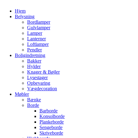
Hjem
Belysning
Bordlamper
Gulvlamper
Lamper
Lanterner
Loftlamper
Pendler
Boligindretning
Bakker
Hylder
Knager & Bøjler
Lysestager
Opbevaring
Vægdecoration
Møbler
Bænke
Borde
Barborde
Konsolborde
Plankeborde
Sengeborde
Skriveborde