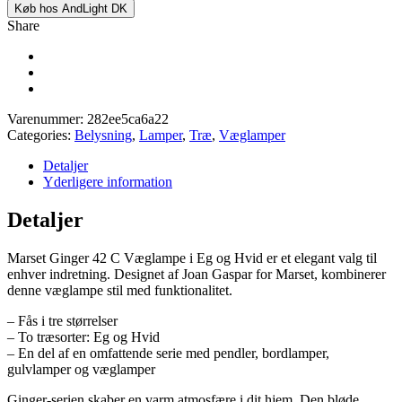
Køb hos AndLight DK
Share
Varenummer:
282ee5ca6a22
Categories:
Belysning
,
Lamper
,
Træ
,
Væglamper
Detaljer
Yderligere information
Detaljer
Marset Ginger 42 C Væglampe i Eg og Hvid er et elegant valg til
enhver indretning. Designet af Joan Gaspar for Marset, kombinerer
denne væglampe stil med funktionalitet.
– Fås i tre størrelser
– To træsorter: Eg og Hvid
– En del af en omfattende serie med pendler, bordlamper,
gulvlamper og væglamper
Ginger-serien skaber en varm atmosfære i dit hjem. Den bløde