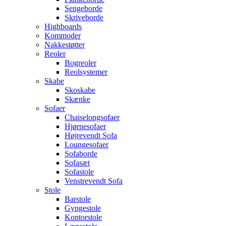
Sengeborde
Skriveborde
Highboards
Kommoder
Nakkestøtter
Reoler
Bogreoler
Reolsystemer
Skabe
Skoskabe
Skænke
Sofaer
Chaiselongsofaer
Hjørnesofaer
Højrevendt Sofa
Loungesofaer
Sofaborde
Sofasæt
Sofastole
Venstrevendt Sofa
Stole
Barstole
Gyngestole
Kontorstole