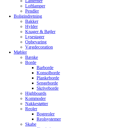
Lanterner
Loftlamper
Pendler
Boligindretning
Bakker
Hylder
Knager & Bøjler
Lysestager
Opbevaring
Vægdecoration
Møbler
Bænke
Borde
Barborde
Konsolborde
Plankeborde
Sengeborde
Skriveborde
Highboards
Kommoder
Nakkestøtter
Reoler
Bogreoler
Reolsystemer
Skabe