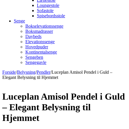
Lænestole
Loungestole
Sofastole
Spisebordsstole
Senge
Bokselevationssenge
Boksmadrasser
Daybeds
Elevationssenge
Hovedpuder
Kontinentalsenge
Sengeben
Sengegavle
Forside
/
Belysning
/
Pendler
/
Luceplan Amisol Pendel i Guld –
Elegant Belysning til Hjemmet
Luceplan Amisol Pendel i Guld
– Elegant Belysning til
Hjemmet