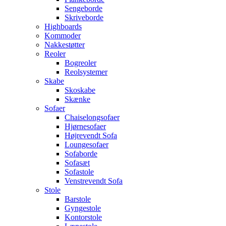
Sengeborde
Skriveborde
Highboards
Kommoder
Nakkestøtter
Reoler
Bogreoler
Reolsystemer
Skabe
Skoskabe
Skænke
Sofaer
Chaiselongsofaer
Hjørnesofaer
Højrevendt Sofa
Loungesofaer
Sofaborde
Sofasæt
Sofastole
Venstrevendt Sofa
Stole
Barstole
Gyngestole
Kontorstole