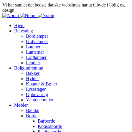
Vi har samlet det bedste danske webshops har at tilbyde i bolig og
design
Hjem
Belysning
Bordlamper
Gulvlamper
Lamper
Lanterner
Loftlamper
Pendler
Boligindretning
Bakker
Hylder
Knager & Bøjler
Lysestager
Opbevaring
Vægdecoration
Møbler
Bænke
Borde
Barborde
Konsolborde
Plankeborde