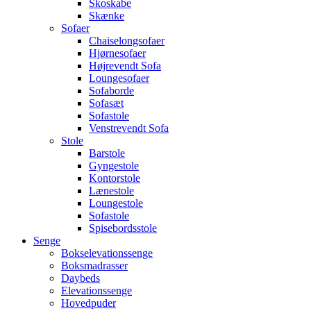
Skoskabe
Skænke
Sofaer
Chaiselongsofaer
Hjørnesofaer
Højrevendt Sofa
Loungesofaer
Sofaborde
Sofasæt
Sofastole
Venstrevendt Sofa
Stole
Barstole
Gyngestole
Kontorstole
Lænestole
Loungestole
Sofastole
Spisebordsstole
Senge
Bokselevationssenge
Boksmadrasser
Daybeds
Elevationssenge
Hovedpuder