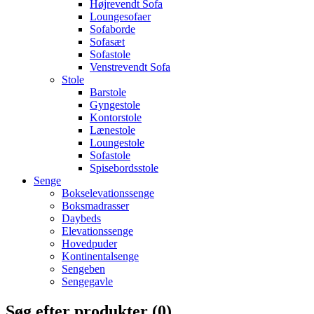
Højrevendt Sofa
Loungesofaer
Sofaborde
Sofasæt
Sofastole
Venstrevendt Sofa
Stole
Barstole
Gyngestole
Kontorstole
Lænestole
Loungestole
Sofastole
Spisebordsstole
Senge
Bokselevationssenge
Boksmadrasser
Daybeds
Elevationssenge
Hovedpuder
Kontinentalsenge
Sengeben
Sengegavle
Søg efter produkter (
0
)