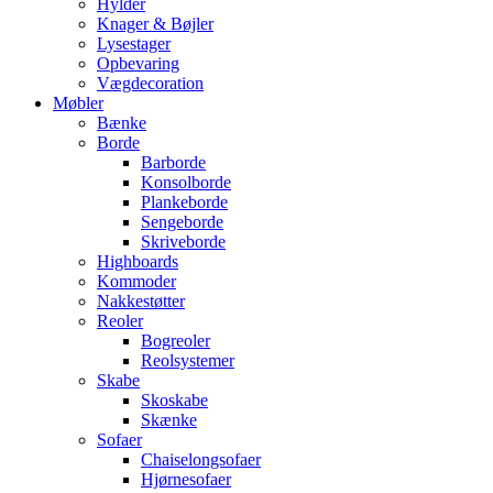
Hylder
Knager & Bøjler
Lysestager
Opbevaring
Vægdecoration
Møbler
Bænke
Borde
Barborde
Konsolborde
Plankeborde
Sengeborde
Skriveborde
Highboards
Kommoder
Nakkestøtter
Reoler
Bogreoler
Reolsystemer
Skabe
Skoskabe
Skænke
Sofaer
Chaiselongsofaer
Hjørnesofaer