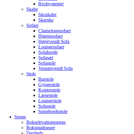
Reolsystemer
Skabe
Skoskabe
Skænke
Sofaer
Chaiselongsofaer
Hjørnesofaer
Højrevendt Sofa
Loungesofaer
Sofaborde
Sofasæt
Sofastole
Venstrevendt Sofa
Stole
Barstole
Gyngestole
Kontorstole
Lænestole
Loungestole
Sofastole
Spisebordsstole
Senge
Bokselevationssenge
Boksmadrasser
Daybeds