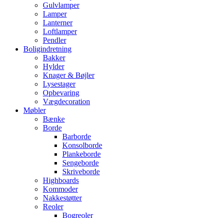
Gulvlamper
Lamper
Lanterner
Loftlamper
Pendler
Boligindretning
Bakker
Hylder
Knager & Bøjler
Lysestager
Opbevaring
Vægdecoration
Møbler
Bænke
Borde
Barborde
Konsolborde
Plankeborde
Sengeborde
Skriveborde
Highboards
Kommoder
Nakkestøtter
Reoler
Bogreoler