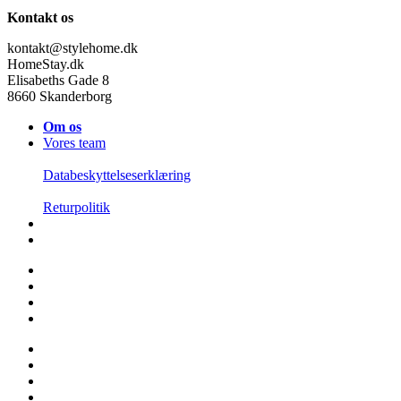
Kontakt os
kontakt@stylehome.dk
HomeStay.dk
Elisabeths Gade 8
8660 Skanderborg
Om os
Vores team
Databeskyttelseserklæring
Returpolitik