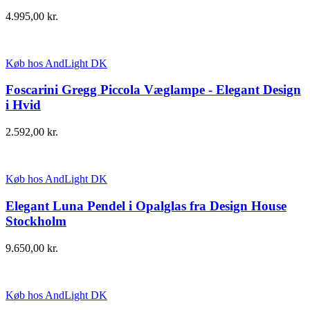
4.995,00
kr.
Køb hos AndLight DK
Foscarini Gregg Piccola Væglampe - Elegant Design
i Hvid
2.592,00
kr.
Køb hos AndLight DK
Elegant Luna Pendel i Opalglas fra Design House
Stockholm
9.650,00
kr.
Køb hos AndLight DK