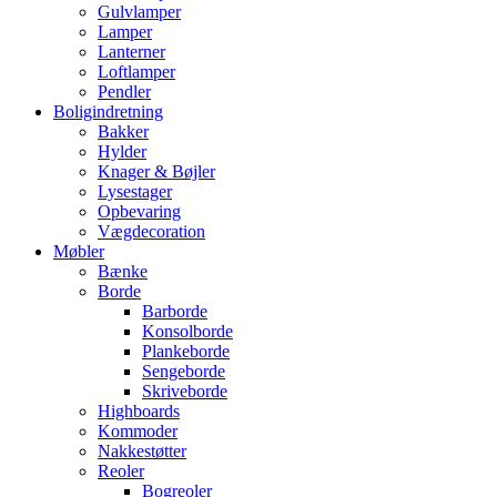
Gulvlamper
Lamper
Lanterner
Loftlamper
Pendler
Boligindretning
Bakker
Hylder
Knager & Bøjler
Lysestager
Opbevaring
Vægdecoration
Møbler
Bænke
Borde
Barborde
Konsolborde
Plankeborde
Sengeborde
Skriveborde
Highboards
Kommoder
Nakkestøtter
Reoler
Bogreoler