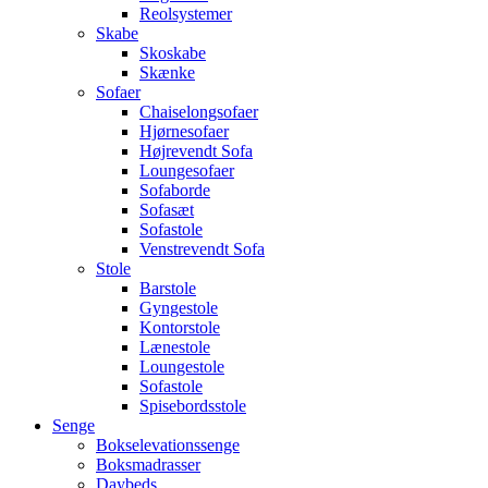
Reolsystemer
Skabe
Skoskabe
Skænke
Sofaer
Chaiselongsofaer
Hjørnesofaer
Højrevendt Sofa
Loungesofaer
Sofaborde
Sofasæt
Sofastole
Venstrevendt Sofa
Stole
Barstole
Gyngestole
Kontorstole
Lænestole
Loungestole
Sofastole
Spisebordsstole
Senge
Bokselevationssenge
Boksmadrasser
Daybeds