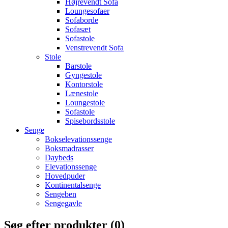
Højrevendt Sofa
Loungesofaer
Sofaborde
Sofasæt
Sofastole
Venstrevendt Sofa
Stole
Barstole
Gyngestole
Kontorstole
Lænestole
Loungestole
Sofastole
Spisebordsstole
Senge
Bokselevationssenge
Boksmadrasser
Daybeds
Elevationssenge
Hovedpuder
Kontinentalsenge
Sengeben
Sengegavle
Søg efter produkter (
0
)