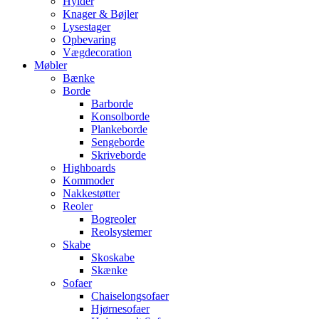
Hylder
Knager & Bøjler
Lysestager
Opbevaring
Vægdecoration
Møbler
Bænke
Borde
Barborde
Konsolborde
Plankeborde
Sengeborde
Skriveborde
Highboards
Kommoder
Nakkestøtter
Reoler
Bogreoler
Reolsystemer
Skabe
Skoskabe
Skænke
Sofaer
Chaiselongsofaer
Hjørnesofaer