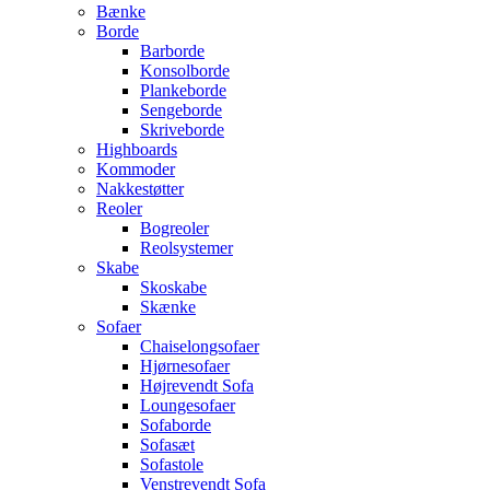
Bænke
Borde
Barborde
Konsolborde
Plankeborde
Sengeborde
Skriveborde
Highboards
Kommoder
Nakkestøtter
Reoler
Bogreoler
Reolsystemer
Skabe
Skoskabe
Skænke
Sofaer
Chaiselongsofaer
Hjørnesofaer
Højrevendt Sofa
Loungesofaer
Sofaborde
Sofasæt
Sofastole
Venstrevendt Sofa