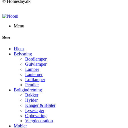
© Homestay.dk
Menu
Menu
Hjem
Belysning
Bordlamper
Gulvlamper
Lamper
Lanterner
Loftlamper
Pendler
Boligindretning
Bakker
Hylder
Knager & Bøjler
Lysestager
Opbevaring
Vægdecoration
Møbler