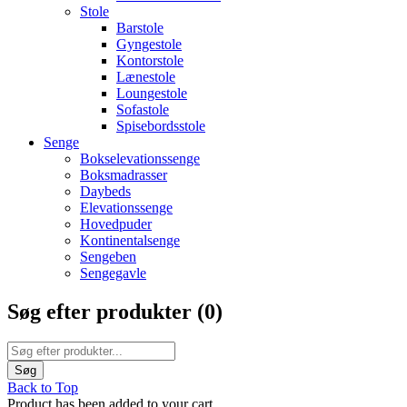
Stole
Barstole
Gyngestole
Kontorstole
Lænestole
Loungestole
Sofastole
Spisebordsstole
Senge
Bokselevationssenge
Boksmadrasser
Daybeds
Elevationssenge
Hovedpuder
Kontinentalsenge
Sengeben
Sengegavle
Søg efter produkter (
0
)
Back to Top
Product has been added to your cart