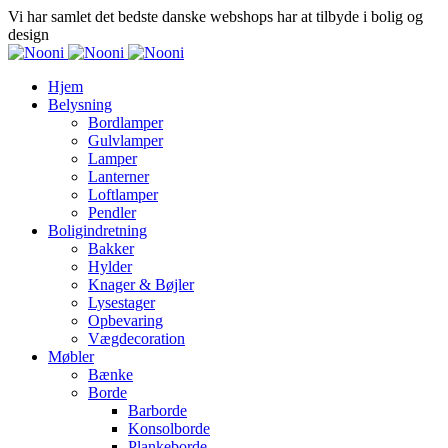
Vi har samlet det bedste danske webshops har at tilbyde i bolig og
design
Hjem
Belysning
Bordlamper
Gulvlamper
Lamper
Lanterner
Loftlamper
Pendler
Boligindretning
Bakker
Hylder
Knager & Bøjler
Lysestager
Opbevaring
Vægdecoration
Møbler
Bænke
Borde
Barborde
Konsolborde
Plankeborde