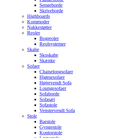
Sengeborde
Skriveborde
Highboards
Kommoder
Nakkestøtter
Reoler
Bogreoler
Reolsystemer
Skabe
Skoskabe
Skænke
Sofaer
Chaiselongsofaer
Hjørnesofaer
Højrevendt Sofa
Loungesofaer
Sofaborde
Sofasæt
Sofastole
Venstrevendt Sofa
Stole
Barstole
Gyngestole
Kontorstole