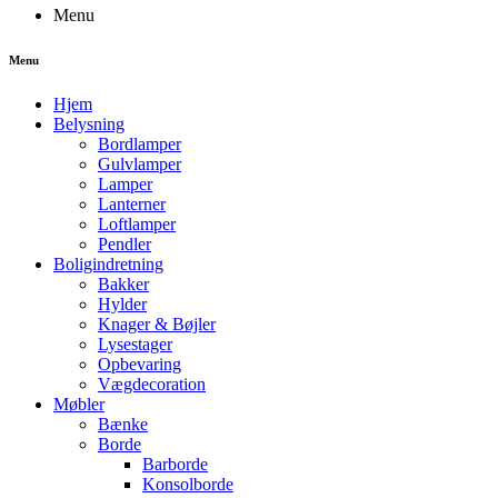
Menu
Menu
Hjem
Belysning
Bordlamper
Gulvlamper
Lamper
Lanterner
Loftlamper
Pendler
Boligindretning
Bakker
Hylder
Knager & Bøjler
Lysestager
Opbevaring
Vægdecoration
Møbler
Bænke
Borde
Barborde
Konsolborde