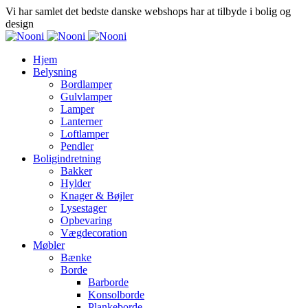
Vi har samlet det bedste danske webshops har at tilbyde i bolig og
design
Hjem
Belysning
Bordlamper
Gulvlamper
Lamper
Lanterner
Loftlamper
Pendler
Boligindretning
Bakker
Hylder
Knager & Bøjler
Lysestager
Opbevaring
Vægdecoration
Møbler
Bænke
Borde
Barborde
Konsolborde
Plankeborde