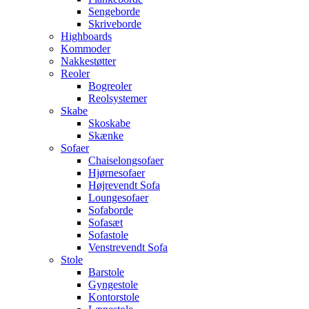
Sengeborde
Skriveborde
Highboards
Kommoder
Nakkestøtter
Reoler
Bogreoler
Reolsystemer
Skabe
Skoskabe
Skænke
Sofaer
Chaiselongsofaer
Hjørnesofaer
Højrevendt Sofa
Loungesofaer
Sofaborde
Sofasæt
Sofastole
Venstrevendt Sofa
Stole
Barstole
Gyngestole
Kontorstole