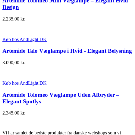
Artemide Tolomeo Mini Væglampe – Elegant Hvid
Design
2.235,00
kr.
Køb hos AndLight DK
Artemide Talo Væglampe i Hvid - Elegant Belysning
3.090,00
kr.
Køb hos AndLight DK
Artemide Tolomeo Væglampe Uden Afbryder –
Elegant Spotlys
2.345,00
kr.
Vi har samlet de bedste produkter fra danske webshops som vi