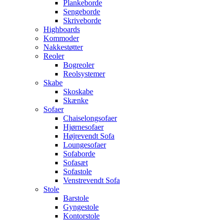
Plankeborde
Sengeborde
Skriveborde
Highboards
Kommoder
Nakkestøtter
Reoler
Bogreoler
Reolsystemer
Skabe
Skoskabe
Skænke
Sofaer
Chaiselongsofaer
Hjørnesofaer
Højrevendt Sofa
Loungesofaer
Sofaborde
Sofasæt
Sofastole
Venstrevendt Sofa
Stole
Barstole
Gyngestole
Kontorstole