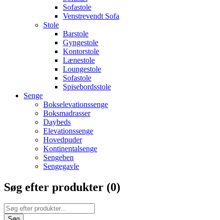
Sofastole
Venstrevendt Sofa
Stole
Barstole
Gyngestole
Kontorstole
Lænestole
Loungestole
Sofastole
Spisebordsstole
Senge
Bokselevationssenge
Boksmadrasser
Daybeds
Elevationssenge
Hovedpuder
Kontinentalsenge
Sengeben
Sengegavle
Søg efter produkter (
0
)