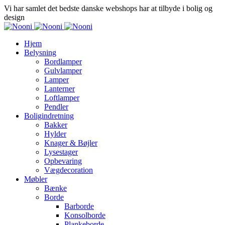
Vi har samlet det bedste danske webshops har at tilbyde i bolig og
design
Hjem
Belysning
Bordlamper
Gulvlamper
Lamper
Lanterner
Loftlamper
Pendler
Boligindretning
Bakker
Hylder
Knager & Bøjler
Lysestager
Opbevaring
Vægdecoration
Møbler
Bænke
Borde
Barborde
Konsolborde
Plankeborde