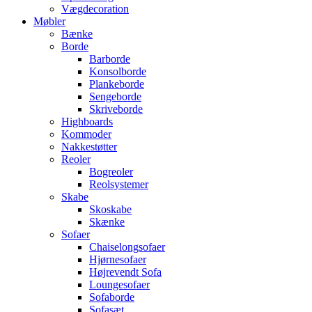
Vægdecoration
Møbler
Bænke
Borde
Barborde
Konsolborde
Plankeborde
Sengeborde
Skriveborde
Highboards
Kommoder
Nakkestøtter
Reoler
Bogreoler
Reolsystemer
Skabe
Skoskabe
Skænke
Sofaer
Chaiselongsofaer
Hjørnesofaer
Højrevendt Sofa
Loungesofaer
Sofaborde
Sofasæt