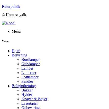
Returpolitik
© Homestay.dk
Menu
Menu
Hjem
Belysning
Bordlamper
Gulvlamper
Lamper
Lanterner
Loftlamper
Pendler
Boligindretning
Bakker
Hylder
Knager & Bøjler
Lysestager
Opbevaring