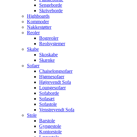
Sengeborde
Skriveborde
Highboards
Kommoder
Nakkestøtter
Reoler
Bogreoler
Reolsystemer
Skabe
Skoskabe
Skænke
Sofaer
Chaiselongsofaer
Hjørnesofaer
Højrevendt Sofa
Loungesofaer
Sofaborde
Sofasæt
Sofastole
Venstrevendt Sofa
Stole
Barstole
Gyngestole
Kontorstole