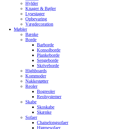
Hylder
Knager & Bøjler
Lysestager
Opbevaring
Vægdecoration
Møbler
Bænke
Borde
Barborde
Konsolborde
Plankeborde
Sengeborde
Skriveborde
Highboards
Kommoder
Nakkestøtter
Reoler
Bogreoler
Reolsystemer
Skabe
Skoskabe
Skænke
Sofaer
Chaiselongsofaer
Hjørnesofaer