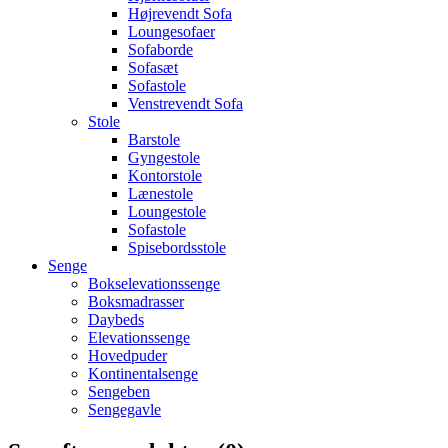
Højrevendt Sofa
Loungesofaer
Sofaborde
Sofasæt
Sofastole
Venstrevendt Sofa
Stole
Barstole
Gyngestole
Kontorstole
Lænestole
Loungestole
Sofastole
Spisebordsstole
Senge
Bokselevationssenge
Boksmadrasser
Daybeds
Elevationssenge
Hovedpuder
Kontinentalsenge
Sengeben
Sengegavle