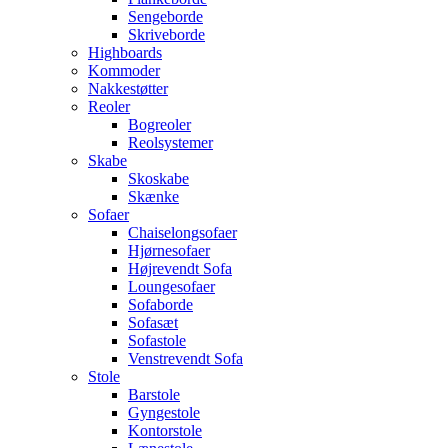
Sengeborde
Skriveborde
Highboards
Kommoder
Nakkestøtter
Reoler
Bogreoler
Reolsystemer
Skabe
Skoskabe
Skænke
Sofaer
Chaiselongsofaer
Hjørnesofaer
Højrevendt Sofa
Loungesofaer
Sofaborde
Sofasæt
Sofastole
Venstrevendt Sofa
Stole
Barstole
Gyngestole
Kontorstole