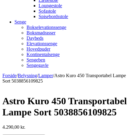
Lænestole
Loungestole
Sofastole
Spisebordsstole
Senge
Bokselevationssenge
Boksmadrasser
Daybeds
Elevationssenge
Hovedpuder
Kontinentalsenge
Sengeben
Sengegavle
Forside
/
Belysning
/
Lamper
/
Astro Kuro 450 Transportabel Lampe
Sort 5038856109825
Astro Kuro 450 Transportabel
Lampe Sort 5038856109825
4.290,00
kr.