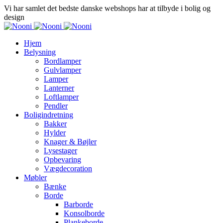
Vi har samlet det bedste danske webshops har at tilbyde i bolig og
design
Hjem
Belysning
Bordlamper
Gulvlamper
Lamper
Lanterner
Loftlamper
Pendler
Boligindretning
Bakker
Hylder
Knager & Bøjler
Lysestager
Opbevaring
Vægdecoration
Møbler
Bænke
Borde
Barborde
Konsolborde
Plankeborde