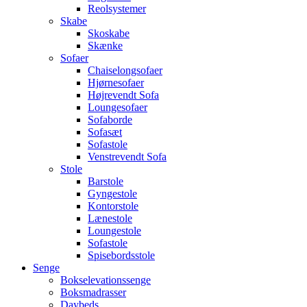
Reolsystemer
Skabe
Skoskabe
Skænke
Sofaer
Chaiselongsofaer
Hjørnesofaer
Højrevendt Sofa
Loungesofaer
Sofaborde
Sofasæt
Sofastole
Venstrevendt Sofa
Stole
Barstole
Gyngestole
Kontorstole
Lænestole
Loungestole
Sofastole
Spisebordsstole
Senge
Bokselevationssenge
Boksmadrasser
Daybeds