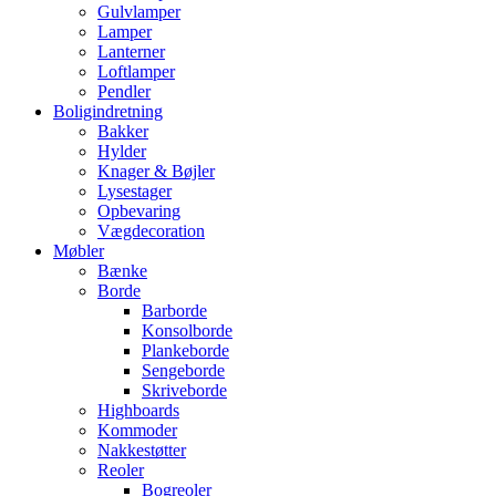
Gulvlamper
Lamper
Lanterner
Loftlamper
Pendler
Boligindretning
Bakker
Hylder
Knager & Bøjler
Lysestager
Opbevaring
Vægdecoration
Møbler
Bænke
Borde
Barborde
Konsolborde
Plankeborde
Sengeborde
Skriveborde
Highboards
Kommoder
Nakkestøtter
Reoler
Bogreoler