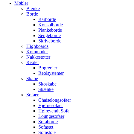
Møbler
Bænke
Borde
Barborde
Konsolborde
Plankeborde
Sengeborde
Skriveborde
Highboards
Kommoder
Nakkestøtter
Reoler
Bogreoler
Reolsystemer
Skabe
Skoskabe
Skænke
Sofaer
Chaiselongsofaer
Hjørnesofaer
Højrevendt Sofa
Loungesofaer
Sofaborde
Sofasæt
Sofastole