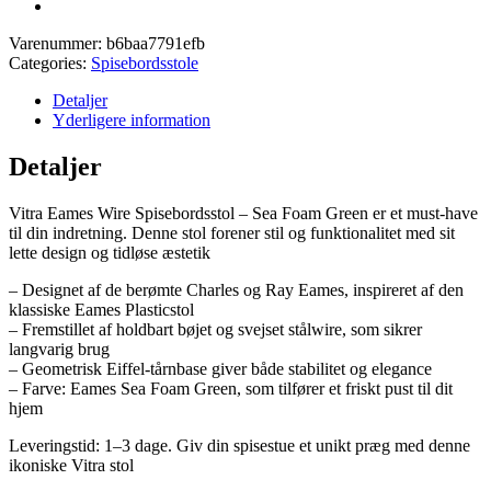
Varenummer:
b6baa7791efb
Categories:
Spisebordsstole
Detaljer
Yderligere information
Detaljer
Vitra Eames Wire Spisebordsstol – Sea Foam Green er et must-have
til din indretning. Denne stol forener stil og funktionalitet med sit
lette design og tidløse æstetik
– Designet af de berømte Charles og Ray Eames, inspireret af den
klassiske Eames Plasticstol
– Fremstillet af holdbart bøjet og svejset stålwire, som sikrer
langvarig brug
– Geometrisk Eiffel-tårnbase giver både stabilitet og elegance
– Farve: Eames Sea Foam Green, som tilfører et friskt pust til dit
hjem
Leveringstid: 1–3 dage. Giv din spisestue et unikt præg med denne
ikoniske Vitra stol