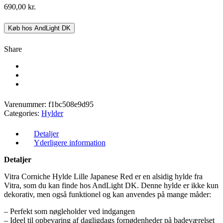
690,00
kr.
Køb hos AndLight DK
Share
Varenummer:
f1bc508e9d95
Categories:
Hylder
Detaljer
Yderligere information
Detaljer
Vitra Corniche Hylde Lille Japanese Red er en alsidig hylde fra
Vitra, som du kan finde hos AndLight DK. Denne hylde er ikke kun
dekorativ, men også funktionel og kan anvendes på mange måder:
– Perfekt som nøgleholder ved indgangen
– Ideel til opbevaring af dagligdags fornødenheder på badeværelset