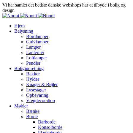
Vi har samlet det bedste danske webshops har at tilbyde i bolig og
design
Hjem
Belysning
Bordlamper
Gulvlamper
Lamper
Lanterner
Loftlamper
Pendler
Boligindretning
Bakker
Hylder
Knager & Bøjler
Lysestager
Opbevaring
Vægdecoration
Møbler
Bænke
Borde
Barborde
Konsolborde
Plankeborde