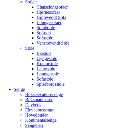
Sofaer
Chaiselongsofaer
Hjørnesofaer
Højrevendt Sofa
Loungesofaer
Sofaborde
Sofasæt
Sofastole
Venstrevendt Sofa
Stole
Barstole
Gyngestole
Kontorstole
Lænestole
Loungestole
Sofastole
Spisebordsstole
Senge
Bokselevationssenge
Boksmadrasser
Daybeds
Elevationssenge
Hovedpuder
Kontinentalsenge
Sengeben