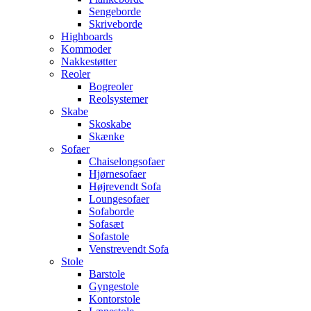
Sengeborde
Skriveborde
Highboards
Kommoder
Nakkestøtter
Reoler
Bogreoler
Reolsystemer
Skabe
Skoskabe
Skænke
Sofaer
Chaiselongsofaer
Hjørnesofaer
Højrevendt Sofa
Loungesofaer
Sofaborde
Sofasæt
Sofastole
Venstrevendt Sofa
Stole
Barstole
Gyngestole
Kontorstole