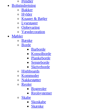
Pendler
Boligindretning
Bakker
Hylder
Knager & Bøjler
Lysestager
Opbevaring
Vægdecoration
Møbler
Bænke
Borde
Barborde
Konsolborde
Plankeborde
Sengeborde
Skriveborde
Highboards
Kommoder
Nakkestøtter
Reoler
Bogreoler
Reolsystemer
Skabe
Skoskabe
Skænke