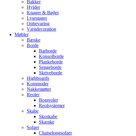
Bakker
Hylder
Knager & Bøjler
Lysestager
Opbevaring
Vægdecoration
Møbler
Bænke
Borde
Barborde
Konsolborde
Plankeborde
Sengeborde
Skriveborde
Highboards
Kommoder
Nakkestøtter
Reoler
Bogreoler
Reolsystemer
Skabe
Skoskabe
Skænke
Sofaer
Chaiselongsofaer