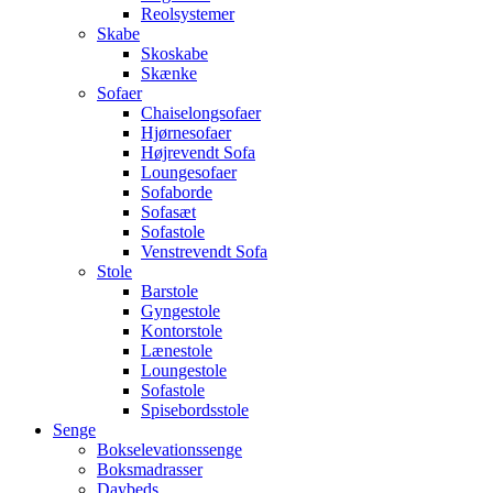
Reolsystemer
Skabe
Skoskabe
Skænke
Sofaer
Chaiselongsofaer
Hjørnesofaer
Højrevendt Sofa
Loungesofaer
Sofaborde
Sofasæt
Sofastole
Venstrevendt Sofa
Stole
Barstole
Gyngestole
Kontorstole
Lænestole
Loungestole
Sofastole
Spisebordsstole
Senge
Bokselevationssenge
Boksmadrasser
Daybeds