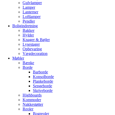
Gulvlamper
Lamper
Lanterner
Loftlamper
Pendler
Boligindretning
Bakker
Hylder
Knager & Bøjler
Lysestager
Opbevaring
Vægdecoration
Møbler
Bænke
Borde
Barborde
Konsolborde
Plankeborde
Sengeborde
Skriveborde
Highboards
Kommoder
Nakkestøtter
Reoler
Bogreoler