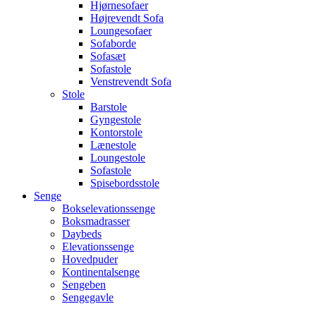
Hjørnesofaer
Højrevendt Sofa
Loungesofaer
Sofaborde
Sofasæt
Sofastole
Venstrevendt Sofa
Stole
Barstole
Gyngestole
Kontorstole
Lænestole
Loungestole
Sofastole
Spisebordsstole
Senge
Bokselevationssenge
Boksmadrasser
Daybeds
Elevationssenge
Hovedpuder
Kontinentalsenge
Sengeben
Sengegavle