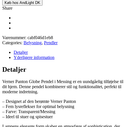
Køb hos AndLight DK
Share
Varenummer:
cabf046d1eb8
Categories:
Belysning
,
Pendler
Detaljer
Yderligere information
Detaljer
Verner Panton Globe Pendel i Messing er en uundgåelig tilføjelse til
dit hjem. Denne pendel kombinerer stil og funktionalitet, perfekt til
moderne indretning.
– Designet af den berømte Verner Panton
– Fem lysreflekser for optimal belysning
– Farve: Transparent/Messing
– Ideel til stuer og spisestuer
Lampens elegante form skaber en atmosfære af sophistication, der