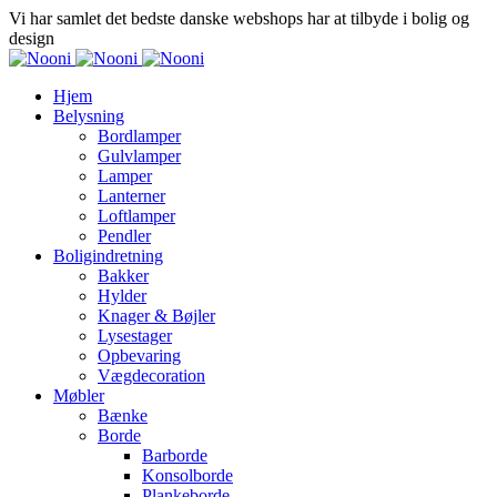
Vi har samlet det bedste danske webshops har at tilbyde i bolig og
design
Hjem
Belysning
Bordlamper
Gulvlamper
Lamper
Lanterner
Loftlamper
Pendler
Boligindretning
Bakker
Hylder
Knager & Bøjler
Lysestager
Opbevaring
Vægdecoration
Møbler
Bænke
Borde
Barborde
Konsolborde
Plankeborde