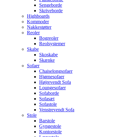
Sengeborde
Skriveborde
Highboards
Kommoder
Nakkestøtter
Reoler
Bogreoler
Reolsystemer
Skabe
Skoskabe
Skænke
Sofaer
Chaiselongsofaer
Hjørnesofaer
Højrevendt Sofa
Loungesofaer
Sofaborde
Sofasæt
Sofastole
Venstrevendt Sofa
Stole
Barstole
Gyngestole
Kontorstole