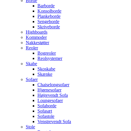
Borde
Barborde
Konsolborde
Plankeborde
Sengeborde
Skriveborde
Highboards
Kommoder
Nakkestøtter
Reoler
Bogreoler
Reolsystemer
Skabe
Skoskabe
Skænke
Sofaer
Chaiselongsofaer
Hjørnesofaer
Højrevendt Sofa
Loungesofaer
Sofaborde
Sofasæt
Sofastole
Venstrevendt Sofa
Stole