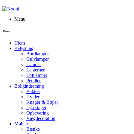
Menu
Menu
Hjem
Belysning
Bordlamper
Gulvlamper
Lamper
Lanterner
Loftlamper
Pendler
Boligindretning
Bakker
Hylder
Knager & Bøjler
Lysestager
Opbevaring
Vægdecoration
Møbler
Bænke