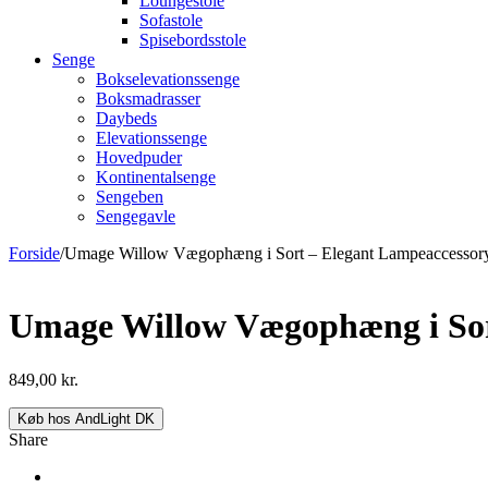
Loungestole
Sofastole
Spisebordsstole
Senge
Bokselevationssenge
Boksmadrasser
Daybeds
Elevationssenge
Hovedpuder
Kontinentalsenge
Sengeben
Sengegavle
Forside
/
Umage Willow Vægophæng i Sort – Elegant Lampeaccessor
Umage Willow Vægophæng i Sor
849,00
kr.
Køb hos AndLight DK
Share