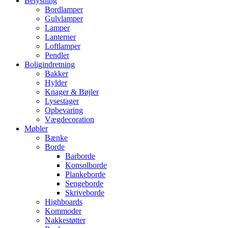
Belysning
Bordlamper
Gulvlamper
Lamper
Lanterner
Loftlamper
Pendler
Boligindretning
Bakker
Hylder
Knager & Bøjler
Lysestager
Opbevaring
Vægdecoration
Møbler
Bænke
Borde
Barborde
Konsolborde
Plankeborde
Sengeborde
Skriveborde
Highboards
Kommoder
Nakkestøtter