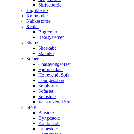
Skriveborde
Highboards
Kommoder
Nakkestøtter
Reoler
Bogreoler
Reolsystemer
Skabe
Skoskabe
Skænke
Sofaer
Chaiselongsofaer
Hjørnesofaer
Højrevendt Sofa
Loungesofaer
Sofaborde
Sofasæt
Sofastole
Venstrevendt Sofa
Stole
Barstole
Gyngestole
Kontorstole
Lænestole