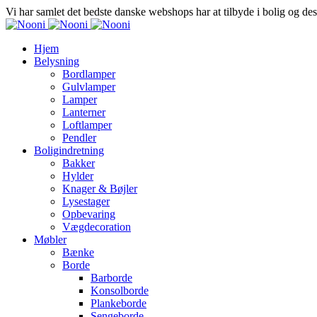
Vi har samlet det bedste danske webshops har at tilbyde i bolig og de
Hjem
Belysning
Bordlamper
Gulvlamper
Lamper
Lanterner
Loftlamper
Pendler
Boligindretning
Bakker
Hylder
Knager & Bøjler
Lysestager
Opbevaring
Vægdecoration
Møbler
Bænke
Borde
Barborde
Konsolborde
Plankeborde
Sengeborde