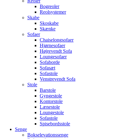
Reoler
Bogreoler
Reolsystemer
Skabe
Skoskabe
Skænke
Sofaer
Chaiselongsofaer
Hjørnesofaer
Højrevendt Sofa
Loungesofaer
Sofaborde
Sofasæt
Sofastole
Venstrevendt Sofa
Stole
Barstole
Gyngestole
Kontorstole
Lænestole
Loungestole
Sofastole
Spisebordsstole
Senge
Bokselevationssenge