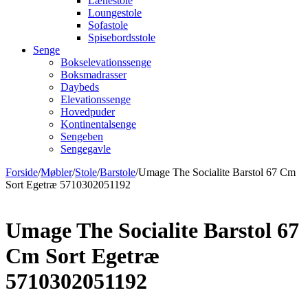
Lænestole
Loungestole
Sofastole
Spisebordsstole
Senge
Bokselevationssenge
Boksmadrasser
Daybeds
Elevationssenge
Hovedpuder
Kontinentalsenge
Sengeben
Sengegavle
Forside
/
Møbler
/
Stole
/
Barstole
/
Umage The Socialite Barstol 67 Cm
Sort Egetræ 5710302051192
Umage The Socialite Barstol 67
Cm Sort Egetræ
5710302051192