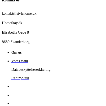
Kontakt os
kontakt@stylehome.dk
HomeStay.dk
Elisabeths Gade 8
8660 Skanderborg
Om os
Vores team
Databeskyttelseserklæring
Returpolitik