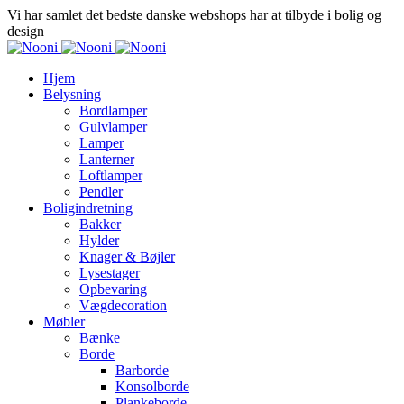
Vi har samlet det bedste danske webshops har at tilbyde i bolig og
design
Hjem
Belysning
Bordlamper
Gulvlamper
Lamper
Lanterner
Loftlamper
Pendler
Boligindretning
Bakker
Hylder
Knager & Bøjler
Lysestager
Opbevaring
Vægdecoration
Møbler
Bænke
Borde
Barborde
Konsolborde
Plankeborde