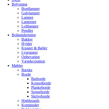
Belysning
Bordlamper
Gulvlamper
Lamper
Lanterner
Loftlamper
Pendler
Boligindretning
Bakker
Hylder
Knager & Bøjler
Lysestager
Opbevaring
Vægdecoration
Møbler
Bænke
Borde
Barborde
Konsolborde
Plankeborde
Sengeborde
Skriveborde
Highboards
Kommoder