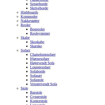
Sengeborde
Skriveborde
Highboards
Kommoder
Nakkestøtter
Reoler
Bogreoler
Reolsystemer
Skabe
Skoskabe
Skænke
Sofaer
Chaiselongsofaer
Hjørnesofaer
Højrevendt Sofa
Loungesofaer
Sofaborde
Sofasæt
Sofastole
Venstrevendt Sofa
Stole
Barstole
Gyngestole
Kontorstole