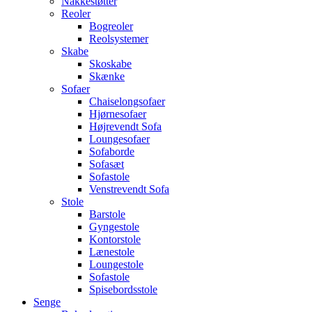
Nakkestøtter
Reoler
Bogreoler
Reolsystemer
Skabe
Skoskabe
Skænke
Sofaer
Chaiselongsofaer
Hjørnesofaer
Højrevendt Sofa
Loungesofaer
Sofaborde
Sofasæt
Sofastole
Venstrevendt Sofa
Stole
Barstole
Gyngestole
Kontorstole
Lænestole
Loungestole
Sofastole
Spisebordsstole
Senge