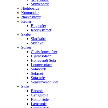
Skriveborde
Highboards
Kommoder
Nakkestøtter
Reoler
Bogreoler
Reolsystemer
Skabe
Skoskabe
Skænke
Sofaer
Chaiselongsofaer
Hjørnesofaer
Højrevendt Sofa
Loungesofaer
Sofaborde
Sofasæt
Sofastole
Venstrevendt Sofa
Stole
Barstole
Gyngestole
Kontorstole
Lænestole