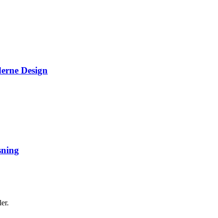
erne Design
sning
er.