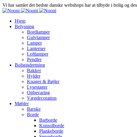
Vi har samlet det bedste danske webshops har at tilbyde i bolig og de
Hjem
Belysning
Bordlamper
Gulvlamper
Lamper
Lanterner
Loftlamper
Pendler
Boligindretning
Bakker
Hylder
Knager & Bøjler
Lysestager
Opbevaring
Vægdecoration
Møbler
Bænke
Borde
Barborde
Konsolborde
Plankeborde
Sengeborde