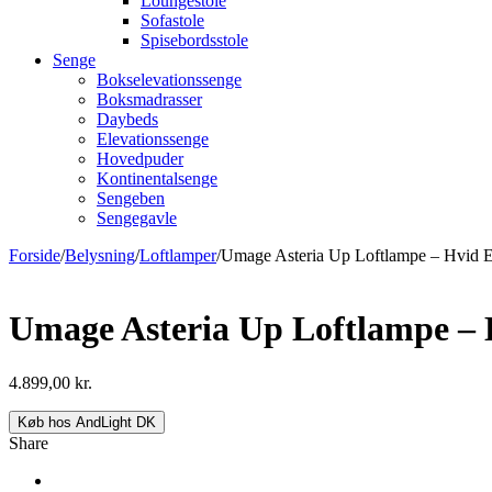
Loungestole
Sofastole
Spisebordsstole
Senge
Bokselevationssenge
Boksmadrasser
Daybeds
Elevationssenge
Hovedpuder
Kontinentalsenge
Sengeben
Sengegavle
Forside
/
Belysning
/
Loftlamper
/
Umage Asteria Up Loftlampe – Hvid E
Umage Asteria Up Loftlampe – 
4.899,00
kr.
Køb hos AndLight DK
Share