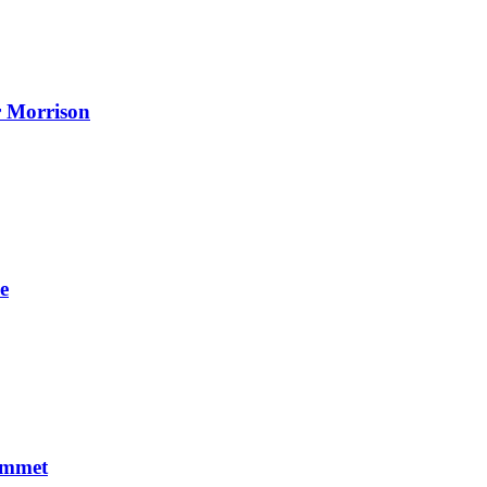
r Morrison
e
jemmet