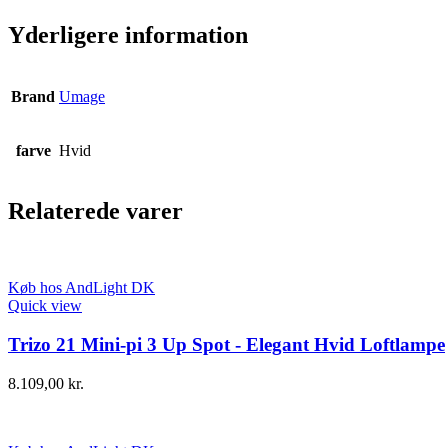
Yderligere information
Brand
Umage
farve
Hvid
Relaterede varer
Køb hos AndLight DK
Quick view
Trizo 21 Mini-pi 3 Up Spot - Elegant Hvid Loftlampe
8.109,00
kr.