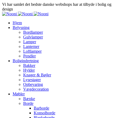
Vi har samlet det bedste danske webshops har at tilbyde i bolig og
design
Hjem
Belysning
Bordlamper
Gulvlamper
Lamper
Lanterner
Loftlamper
Pendler
Boligindretning
Bakker
Hylder
Knager & Bøjler
Lysestager
Opbevaring
Vægdecoration
Møbler
Bænke
Borde
Barborde
Konsolborde
Plankeborde