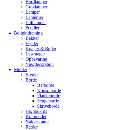
Bordlamper
Gulvlamper
Lamper
Lanterner
Loftlamper
Pendler
Boligindretning
Bakker
Hylder
Knager & Bøjler
Lysestager
Opbevaring
Vægdecoration
Møbler
Bænke
Borde
Barborde
Konsolborde
Plankeborde
Sengeborde
Skriveborde
Highboards
Kommoder
Nakkestøtter
Reoler