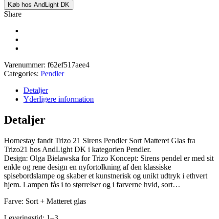
Køb hos AndLight DK
Share
Varenummer:
f62ef517aee4
Categories:
Pendler
Detaljer
Yderligere information
Detaljer
Homestay fandt Trizo 21 Sirens Pendler Sort Matteret Glas fra
Trizo21 hos AndLight DK i kategorien Pendler.
Design: Olga Bielawska for Trizo Koncept: Sirens pendel er med sit
enkle og rene design en nyfortolkning af den klassiske
spisebordslampe og skaber et kunstnerisk og unikt udtryk i ethvert
hjem. Lampen fås i to størrelser og i farverne hvid, sort…
Farve: Sort + Matteret glas
Leveringstid: 1–3