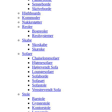
Sengeborde
Skriveborde
Highboards
Kommoder
Nakkestøtter
Reoler
Bogreoler
Reolsystemer
Skabe
Skoskabe
Skænke
Sofaer
Chaiselongsofaer
Hjørnesofaer
Højrevendt Sofa
Loungesofaer
Sofaborde
Sofasæt
Sofastole
Venstrevendt Sofa
Stole
Barstole
Gyngestole
Kontorstole