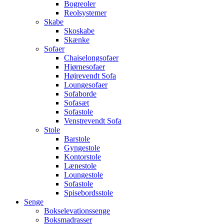
Bogreoler
Reolsystemer
Skabe
Skoskabe
Skænke
Sofaer
Chaiselongsofaer
Hjørnesofaer
Højrevendt Sofa
Loungesofaer
Sofaborde
Sofasæt
Sofastole
Venstrevendt Sofa
Stole
Barstole
Gyngestole
Kontorstole
Lænestole
Loungestole
Sofastole
Spisebordsstole
Senge
Bokselevationssenge
Boksmadrasser