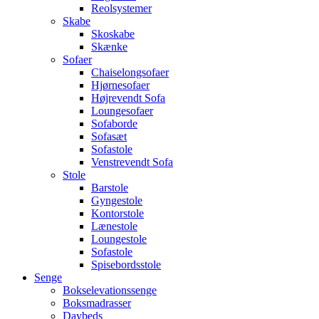
Reolsystemer
Skabe
Skoskabe
Skænke
Sofaer
Chaiselongsofaer
Hjørnesofaer
Højrevendt Sofa
Loungesofaer
Sofaborde
Sofasæt
Sofastole
Venstrevendt Sofa
Stole
Barstole
Gyngestole
Kontorstole
Lænestole
Loungestole
Sofastole
Spisebordsstole
Senge
Bokselevationssenge
Boksmadrasser
Daybeds