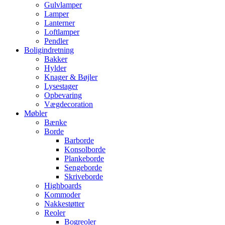
Gulvlamper
Lamper
Lanterner
Loftlamper
Pendler
Boligindretning
Bakker
Hylder
Knager & Bøjler
Lysestager
Opbevaring
Vægdecoration
Møbler
Bænke
Borde
Barborde
Konsolborde
Plankeborde
Sengeborde
Skriveborde
Highboards
Kommoder
Nakkestøtter
Reoler
Bogreoler