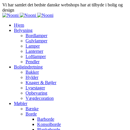
Vi har samlet det bedste danske webshops har at tilbyde i bolig og
design
Hjem
Belysning
Bordlamper
Gulvlamper
Lamper
Lanterner
Loftlamper
Pendler
Boligindretning
Bakker
Hylder
Knager & Bøjler
Lysestager
Opbevaring
Vægdecoration
Møbler
Bænke
Borde
Barborde
Konsolborde
Plankeborde