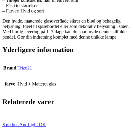
– Tilføjer kunstnerisk flair til ethvert rum
– Fås i to størrelser
– Farver: Hvid og sort
Den hvide, matterede glasoverflade sikrer en blød og behagelig
belysning. Ideel til spisebordet eller som dekorativ belysning i stuen.
Med hurtig levering på 1–3 dage kan du snart nyde denne stilfulde
pendel. Gør din indretning komplet med denne unikke lampe.
Yderligere information
Brand
Trizo21
farve
Hvid + Matteret glas
Relaterede varer
Køb hos AndLight DK