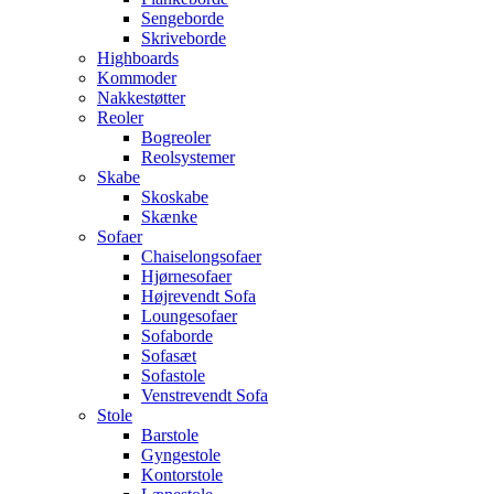
Sengeborde
Skriveborde
Highboards
Kommoder
Nakkestøtter
Reoler
Bogreoler
Reolsystemer
Skabe
Skoskabe
Skænke
Sofaer
Chaiselongsofaer
Hjørnesofaer
Højrevendt Sofa
Loungesofaer
Sofaborde
Sofasæt
Sofastole
Venstrevendt Sofa
Stole
Barstole
Gyngestole
Kontorstole