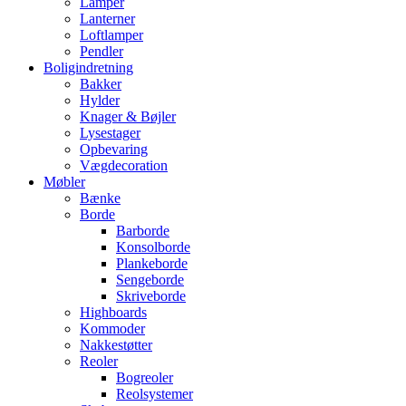
Lamper
Lanterner
Loftlamper
Pendler
Boligindretning
Bakker
Hylder
Knager & Bøjler
Lysestager
Opbevaring
Vægdecoration
Møbler
Bænke
Borde
Barborde
Konsolborde
Plankeborde
Sengeborde
Skriveborde
Highboards
Kommoder
Nakkestøtter
Reoler
Bogreoler
Reolsystemer