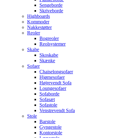
Sengeborde
Skriveborde
Highboards
Kommoder
Nakkestøtter
Reoler
Bogreoler
Reolsystemer
Skabe
Skoskabe
Skænke
Sofaer
Chaiselongsofaer
Hjørnesofaer
Højrevendt Sofa
Loungesofaer
Sofaborde
Sofasæt
Sofastole
Venstrevendt Sofa
Stole
Barstole
Gyngestole
Kontorstole