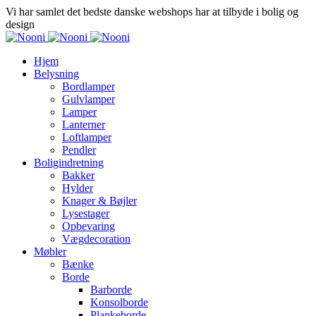
Vi har samlet det bedste danske webshops har at tilbyde i bolig og
design
Hjem
Belysning
Bordlamper
Gulvlamper
Lamper
Lanterner
Loftlamper
Pendler
Boligindretning
Bakker
Hylder
Knager & Bøjler
Lysestager
Opbevaring
Vægdecoration
Møbler
Bænke
Borde
Barborde
Konsolborde
Plankeborde