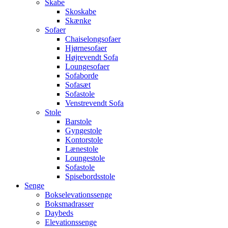
Skabe
Skoskabe
Skænke
Sofaer
Chaiselongsofaer
Hjørnesofaer
Højrevendt Sofa
Loungesofaer
Sofaborde
Sofasæt
Sofastole
Venstrevendt Sofa
Stole
Barstole
Gyngestole
Kontorstole
Lænestole
Loungestole
Sofastole
Spisebordsstole
Senge
Bokselevationssenge
Boksmadrasser
Daybeds
Elevationssenge