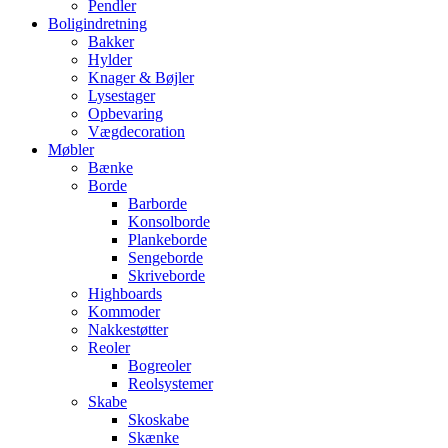
Pendler
Boligindretning
Bakker
Hylder
Knager & Bøjler
Lysestager
Opbevaring
Vægdecoration
Møbler
Bænke
Borde
Barborde
Konsolborde
Plankeborde
Sengeborde
Skriveborde
Highboards
Kommoder
Nakkestøtter
Reoler
Bogreoler
Reolsystemer
Skabe
Skoskabe
Skænke