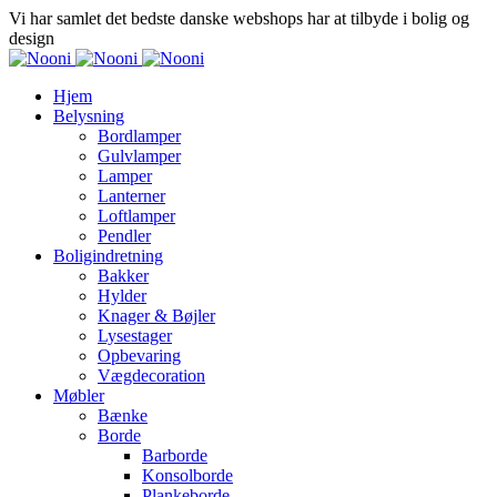
Vi har samlet det bedste danske webshops har at tilbyde i bolig og
design
Hjem
Belysning
Bordlamper
Gulvlamper
Lamper
Lanterner
Loftlamper
Pendler
Boligindretning
Bakker
Hylder
Knager & Bøjler
Lysestager
Opbevaring
Vægdecoration
Møbler
Bænke
Borde
Barborde
Konsolborde
Plankeborde