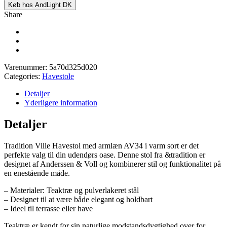
Køb hos AndLight DK
Share
Varenummer:
5a70d325d020
Categories:
Havestole
Detaljer
Yderligere information
Detaljer
Tradition Ville Havestol med armlæn AV34 i varm sort er det
perfekte valg til din udendørs oase. Denne stol fra &tradition er
designet af Anderssen & Voll og kombinerer stil og funktionalitet på
en enestående måde.
– Materialer: Teaktræ og pulverlakeret stål
– Designet til at være både elegant og holdbart
– Ideel til terrasse eller have
Teaktræ er kendt for sin naturlige modstandsdygtighed over for