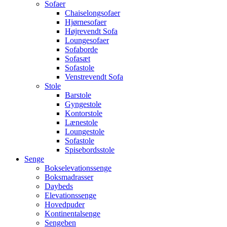
Sofaer
Chaiselongsofaer
Hjørnesofaer
Højrevendt Sofa
Loungesofaer
Sofaborde
Sofasæt
Sofastole
Venstrevendt Sofa
Stole
Barstole
Gyngestole
Kontorstole
Lænestole
Loungestole
Sofastole
Spisebordsstole
Senge
Bokselevationssenge
Boksmadrasser
Daybeds
Elevationssenge
Hovedpuder
Kontinentalsenge
Sengeben