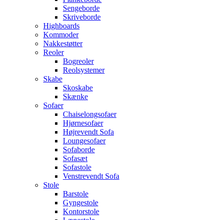
Sengeborde
Skriveborde
Highboards
Kommoder
Nakkestøtter
Reoler
Bogreoler
Reolsystemer
Skabe
Skoskabe
Skænke
Sofaer
Chaiselongsofaer
Hjørnesofaer
Højrevendt Sofa
Loungesofaer
Sofaborde
Sofasæt
Sofastole
Venstrevendt Sofa
Stole
Barstole
Gyngestole
Kontorstole