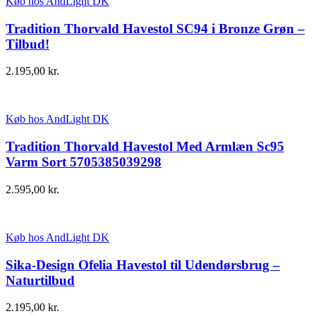
Køb hos AndLight DK
Tradition Thorvald Havestol SC94 i Bronze Grøn –
Tilbud!
2.195,00
kr.
Køb hos AndLight DK
Tradition Thorvald Havestol Med Armlæn Sc95
Varm Sort 5705385039298
2.595,00
kr.
Køb hos AndLight DK
Sika-Design Ofelia Havestol til Udendørsbrug –
Naturtilbud
2.195,00
kr.