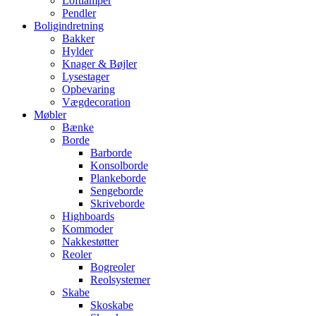
Loftlamper
Pendler
Boligindretning
Bakker
Hylder
Knager & Bøjler
Lysestager
Opbevaring
Vægdecoration
Møbler
Bænke
Borde
Barborde
Konsolborde
Plankeborde
Sengeborde
Skriveborde
Highboards
Kommoder
Nakkestøtter
Reoler
Bogreoler
Reolsystemer
Skabe
Skoskabe