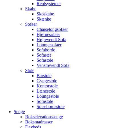
Reolsystemer
Skabe
Skoskabe
Skænke
Sofaer
Chaiselongsofaer
Hjørnesofaer
Højrevendt Sofa
Loungesofaer
Sofaborde
Sofasæt
Sofastole
Venstrevendt Sofa
Stole
Barstole
Gyngestole
Kontorstole
Lænestole
Loungestole
Sofastole
Spisebordsstole
Senge
Bokselevationssenge
Boksmadrasser
Daybeds