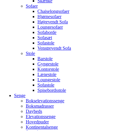
Skænke
Sofaer
Chaiselongsofaer
Hjørnesofaer
Højrevendt Sofa
Loungesofaer
Sofaborde
Sofasæt
Sofastole
Venstrevendt Sofa
Stole
Barstole
Gyngestole
Kontorstole
Lænestole
Loungestole
Sofastole
Spisebordsstole
Senge
Bokselevationssenge
Boksmadrasser
Daybeds
Elevationssenge
Hovedpuder
Kontinentalsenge