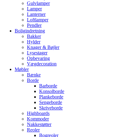
Gulvlamper
Lamper
Lanterner
Loftlamper
Pendler
Boligindretning
Bakker
Hylder
Knager & Bøjler
Lysestager
Opbevaring
Vægdecoration
Møbler
Bænke
Borde
Barborde
Konsolborde
Plankeborde
Sengeborde
Skriveborde
Highboards
Kommoder
Nakkestøtter
Reoler
Bogreoler