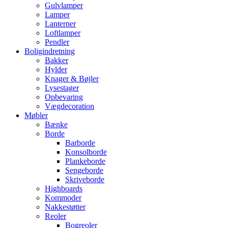
Gulvlamper
Lamper
Lanterner
Loftlamper
Pendler
Boligindretning
Bakker
Hylder
Knager & Bøjler
Lysestager
Opbevaring
Vægdecoration
Møbler
Bænke
Borde
Barborde
Konsolborde
Plankeborde
Sengeborde
Skriveborde
Highboards
Kommoder
Nakkestøtter
Reoler
Bogreoler