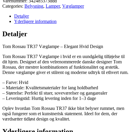
Varenummer:
342485373ddd
Categories:
Belysning
,
Lamper
,
Væglamper
Detaljer
Yderligere information
Detaljer
Tom Rossau TR37 Væglampe – Elegant Hvid Design
Tom Rossau TR37 Væglampe i hvid er en uundgåelig tilføjelse til
dit hjem. Designet af den velrenommerede danske designer Tom
Rossau, der mestrer kombinationen af funktionalitet og æstetik.
Denne væglampe giver et stilrent og moderne udtryk til ethvert rum.
– Farve: Hvid
– Materiale: Kvalitetsmaterialer for lang holdbarhed
– Størrelse: Perfekt til stuer, soveværelser og gangarealer
– Leveringstid: Hurtig levering inden for 1–3 dage
Oplev hvordan Tom Rossau TR37 ikke blot belyser rummet, men
også fungerer som et kunstnerisk statement. Ideel for dem, der
værdsætter tidløst design og kvalitet.
Yderligere information