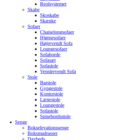
Reolsystemer
Skabe
Skoskabe
Skænke
Sofaer
Chaiselongsofaer
Hjørnesofaer
Højrevendt Sofa
Loungesofaer
Sofaborde
Sofasæt
Sofastole
Venstrevendt Sofa
Stole
Barstole
Gyngestole
Kontorstole
Lænestole
Loungestole
Sofastole
Spisebordsstole
Senge
Bokselevationssenge
Boksmadrasser
Daybeds