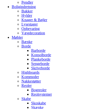
Pendler
Boligindretning
Bakker
Hylder
Knager & Bøjler
Lysestager
Opbevaring
Vægdecoration
Møbler
Bænke
Borde
Barborde
Konsolborde
Plankeborde
Sengeborde
Skriveborde
Highboards
Kommoder
Nakkestøtter
Reoler
Bogreoler
Reolsystemer
Skabe
Skoskabe
Skænke