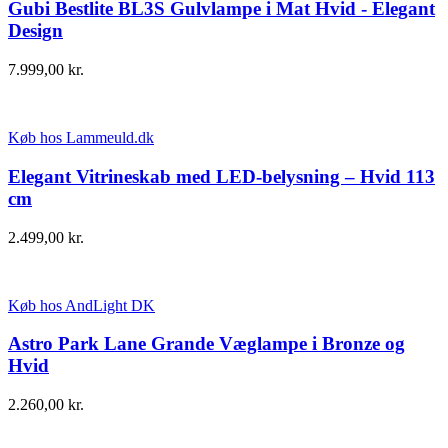
Gubi Bestlite BL3S Gulvlampe i Mat Hvid - Elegant
Design
7.999,00
kr.
Køb hos Lammeuld.dk
Elegant Vitrineskab med LED-belysning – Hvid 113
cm
2.499,00
kr.
Køb hos AndLight DK
Astro Park Lane Grande Væglampe i Bronze og
Hvid
2.260,00
kr.