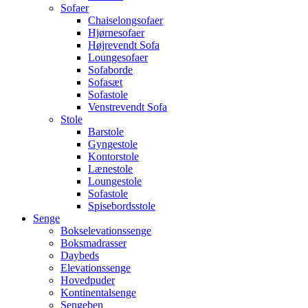
Sofaer
Chaiselongsofaer
Hjørnesofaer
Højrevendt Sofa
Loungesofaer
Sofaborde
Sofasæt
Sofastole
Venstrevendt Sofa
Stole
Barstole
Gyngestole
Kontorstole
Lænestole
Loungestole
Sofastole
Spisebordsstole
Senge
Bokselevationssenge
Boksmadrasser
Daybeds
Elevationssenge
Hovedpuder
Kontinentalsenge
Sengeben