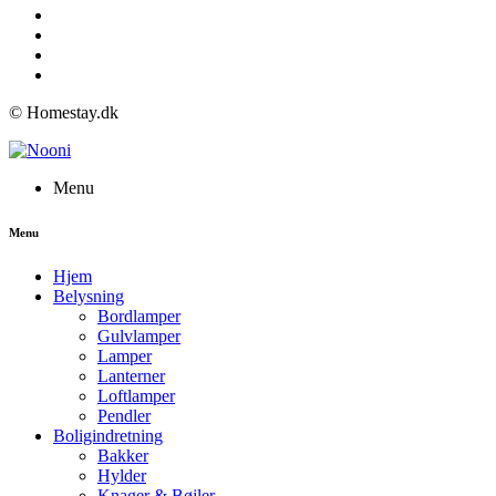
© Homestay.dk
Menu
Menu
Hjem
Belysning
Bordlamper
Gulvlamper
Lamper
Lanterner
Loftlamper
Pendler
Boligindretning
Bakker
Hylder
Knager & Bøjler