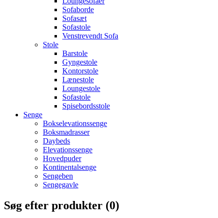
Loungesofaer
Sofaborde
Sofasæt
Sofastole
Venstrevendt Sofa
Stole
Barstole
Gyngestole
Kontorstole
Lænestole
Loungestole
Sofastole
Spisebordsstole
Senge
Bokselevationssenge
Boksmadrasser
Daybeds
Elevationssenge
Hovedpuder
Kontinentalsenge
Sengeben
Sengegavle
Søg efter produkter (
0
)