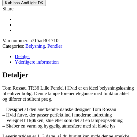
Køb hos AndLight DK
Share
Varenummer:
a715ad301710
Categories:
Belysning
,
Pendler
Detaljer
Yderligere information
Detaljer
Tom Rossau TR36 Lille Pendel i Hvid er en ideel belysningsløsning
til enhver bolig. Denne lampe forener elegance med funktionalitet
og tilfører et stilrent præg.
– Designet af den anerkendte danske designer Tom Rossau
– Hvid farve, der passer perfekt ind i moderne indretning
– Velegnet til køkken, stue eller som del af en lampeopsætning
– Skaber en varm og hyggelig atmosfære med sit bløde lys
Leveringstiden er 1–3 dage, så du hurtigt kan nyde denne smukke