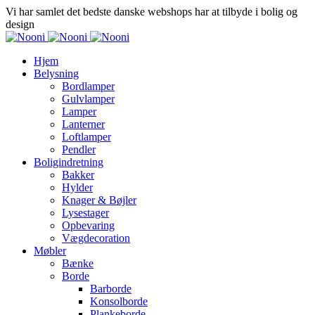
Vi har samlet det bedste danske webshops har at tilbyde i bolig og
design
Hjem
Belysning
Bordlamper
Gulvlamper
Lamper
Lanterner
Loftlamper
Pendler
Boligindretning
Bakker
Hylder
Knager & Bøjler
Lysestager
Opbevaring
Vægdecoration
Møbler
Bænke
Borde
Barborde
Konsolborde
Plankeborde