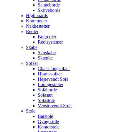
Sengeborde
Skriveborde
Highboards
Kommoder
Nakkestøtter
Reoler
Bogreoler
Reolsystemer
Skabe
Skoskabe
Skænke
Sofaer
Chaiselongsofaer
Hjørnesofaer
Højrevendt Sofa
Loungesofaer
Sofaborde
Sofasæt
Sofastole
Venstrevendt Sofa
Stole
Barstole
Gyngestole
Kontorstole