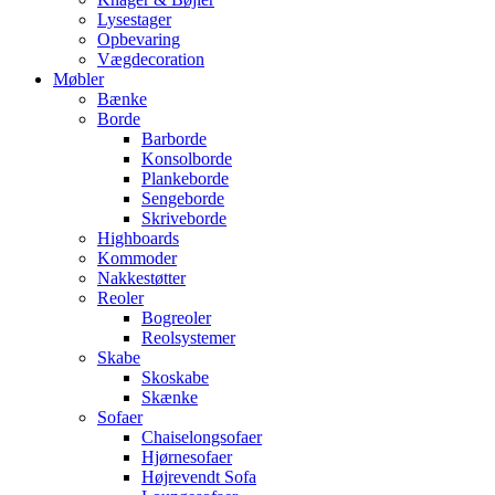
Lysestager
Opbevaring
Vægdecoration
Møbler
Bænke
Borde
Barborde
Konsolborde
Plankeborde
Sengeborde
Skriveborde
Highboards
Kommoder
Nakkestøtter
Reoler
Bogreoler
Reolsystemer
Skabe
Skoskabe
Skænke
Sofaer
Chaiselongsofaer
Hjørnesofaer
Højrevendt Sofa