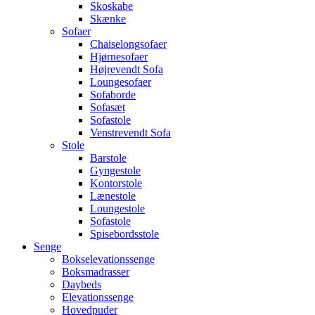
Skoskabe
Skænke
Sofaer
Chaiselongsofaer
Hjørnesofaer
Højrevendt Sofa
Loungesofaer
Sofaborde
Sofasæt
Sofastole
Venstrevendt Sofa
Stole
Barstole
Gyngestole
Kontorstole
Lænestole
Loungestole
Sofastole
Spisebordsstole
Senge
Bokselevationssenge
Boksmadrasser
Daybeds
Elevationssenge
Hovedpuder