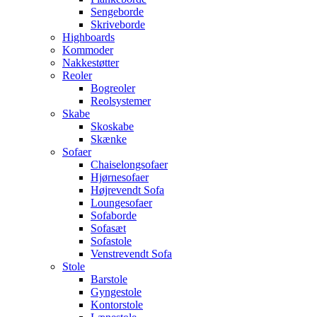
Sengeborde
Skriveborde
Highboards
Kommoder
Nakkestøtter
Reoler
Bogreoler
Reolsystemer
Skabe
Skoskabe
Skænke
Sofaer
Chaiselongsofaer
Hjørnesofaer
Højrevendt Sofa
Loungesofaer
Sofaborde
Sofasæt
Sofastole
Venstrevendt Sofa
Stole
Barstole
Gyngestole
Kontorstole