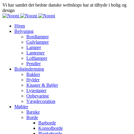
Vi har samlet det bedste danske webshops har at tilbyde i bolig og
design
Hjem
Belysning
Bordlamper
Gulvlamper
Lamper
Lanterner
Loftlamper
Pendler
Boligindretning
Bakker
Hylder
Knager & Bøjler
Lysestager
Opbevaring
Vægdecoration
Møbler
Bænke
Borde
Barborde
Konsolborde
Plankeborde