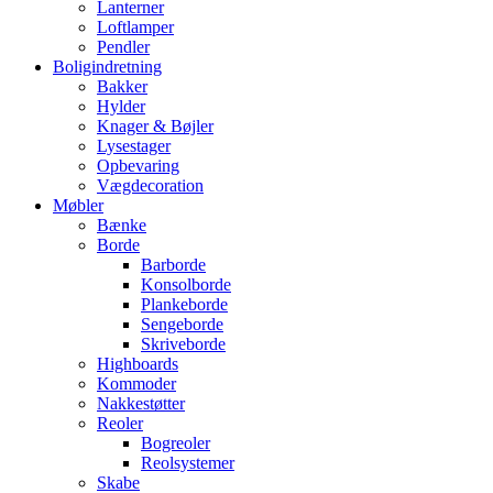
Lanterner
Loftlamper
Pendler
Boligindretning
Bakker
Hylder
Knager & Bøjler
Lysestager
Opbevaring
Vægdecoration
Møbler
Bænke
Borde
Barborde
Konsolborde
Plankeborde
Sengeborde
Skriveborde
Highboards
Kommoder
Nakkestøtter
Reoler
Bogreoler
Reolsystemer
Skabe