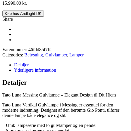
15.990,00
kr.
Køb hos AndLight DK
Share
Varenummer:
46fdd85f7ffa
Categories:
Belysning
,
Gulvlamper
,
Lamper
Detaljer
Yderligere information
Detaljer
Tato Luna Messing Gulvlampe – Elegant Design til Dit Hjem
Tato Luna Vertikal Gulvlampe i Messing er essentiel for den
moderne indretning. Designet af den berømte Gio Ponti, tilfører
denne lampe både elegance og stil.
– Unik lampeserie med to gulvlamper og en pendel
– Store ovale skærme der svæver let