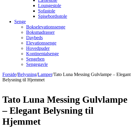
Lænestole
Loungestole
Sofastole
Spisebordsstole
Senge
Bokselevationssenge
Boksmadrasser
Daybeds
Elevationssenge
Hovedpuder
Kontinentalsenge
Sengeben
Sengegavle
Forside
/
Belysning
/
Lamper
/
Tato Luna Messing Gulvlampe – Elegant
Belysning til Hjemmet
Tato Luna Messing Gulvlampe
– Elegant Belysning til
Hjemmet