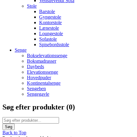
Venstrevendt Sofa
Stole
Barstole
Gyngestole
Kontorstole
Lænestole
Loungestole
Sofastole
Spisebordsstole
Senge
Bokselevationssenge
Boksmadrasser
Daybeds
Elevationssenge
Hovedpuder
Kontinentalsenge
Sengeben
Sengegavle
Søg efter produkter (
0
)
Back to Top