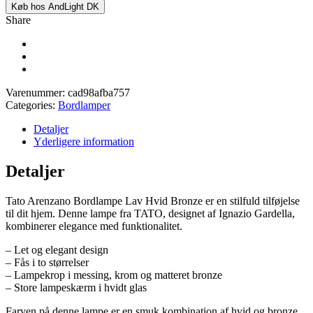
Køb hos AndLight DK
Share
Varenummer:
cad98afba757
Categories:
Bordlamper
Detaljer
Yderligere information
Detaljer
Tato Arenzano Bordlampe Lav Hvid Bronze er en stilfuld tilføjelse
til dit hjem. Denne lampe fra TATO, designet af Ignazio Gardella,
kombinerer elegance med funktionalitet.
– Let og elegant design
– Fås i to størrelser
– Lampekrop i messing, krom og matteret bronze
– Store lampeskærm i hvidt glas
Farven på denne lampe er en smuk kombination af hvid og bronze,