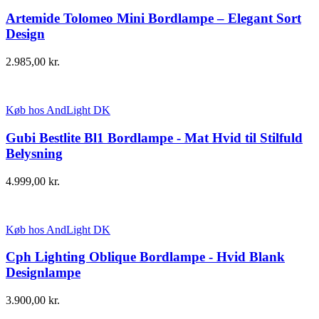
Artemide Tolomeo Mini Bordlampe – Elegant Sort
Design
2.985,00
kr.
Køb hos AndLight DK
Gubi Bestlite Bl1 Bordlampe - Mat Hvid til Stilfuld
Belysning
4.999,00
kr.
Køb hos AndLight DK
Cph Lighting Oblique Bordlampe - Hvid Blank
Designlampe
3.900,00
kr.