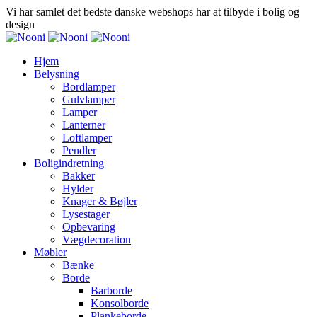
Vi har samlet det bedste danske webshops har at tilbyde i bolig og
design
Hjem
Belysning
Bordlamper
Gulvlamper
Lamper
Lanterner
Loftlamper
Pendler
Boligindretning
Bakker
Hylder
Knager & Bøjler
Lysestager
Opbevaring
Vægdecoration
Møbler
Bænke
Borde
Barborde
Konsolborde
Plankeborde