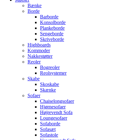
Bænke
Borde
Barborde
Konsolborde
Plankeborde
Sengeborde
Skriveborde
Highboards
Kommoder
Nakkestøtter
Reoler
Bogreoler
Reolsystemer
Skabe
Skoskabe
Skænke
Sofaer
Chaiselongsofaer
Hjørnesofaer
Højrevendt Sofa
Loungesofaer
Sofaborde
Sofasæt
Sofastole