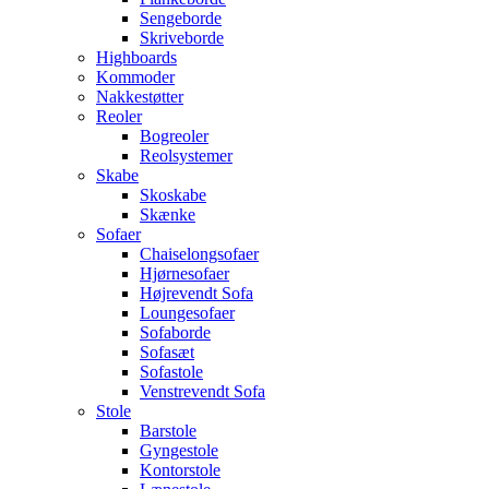
Sengeborde
Skriveborde
Highboards
Kommoder
Nakkestøtter
Reoler
Bogreoler
Reolsystemer
Skabe
Skoskabe
Skænke
Sofaer
Chaiselongsofaer
Hjørnesofaer
Højrevendt Sofa
Loungesofaer
Sofaborde
Sofasæt
Sofastole
Venstrevendt Sofa
Stole
Barstole
Gyngestole
Kontorstole