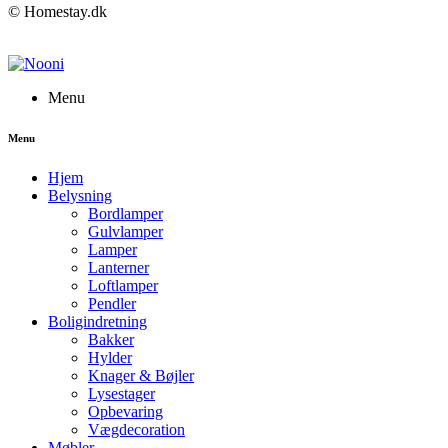
© Homestay.dk
Menu
Menu
Hjem
Belysning
Bordlamper
Gulvlamper
Lamper
Lanterner
Loftlamper
Pendler
Boligindretning
Bakker
Hylder
Knager & Bøjler
Lysestager
Opbevaring
Vægdecoration
Møbler