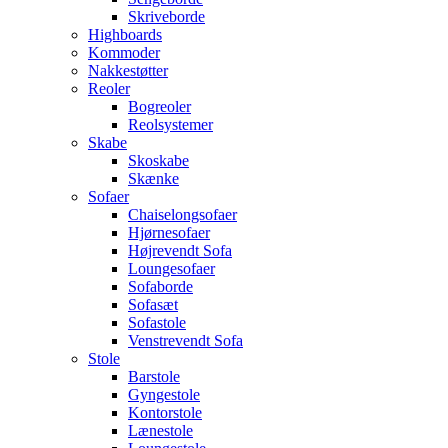
Skriveborde
Highboards
Kommoder
Nakkestøtter
Reoler
Bogreoler
Reolsystemer
Skabe
Skoskabe
Skænke
Sofaer
Chaiselongsofaer
Hjørnesofaer
Højrevendt Sofa
Loungesofaer
Sofaborde
Sofasæt
Sofastole
Venstrevendt Sofa
Stole
Barstole
Gyngestole
Kontorstole
Lænestole