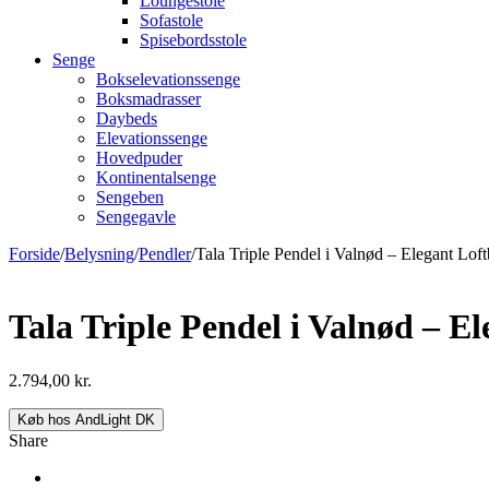
Loungestole
Sofastole
Spisebordsstole
Senge
Bokselevationssenge
Boksmadrasser
Daybeds
Elevationssenge
Hovedpuder
Kontinentalsenge
Sengeben
Sengegavle
Forside
/
Belysning
/
Pendler
/
Tala Triple Pendel i Valnød – Elegant Lof
Tala Triple Pendel i Valnød – E
2.794,00
kr.
Køb hos AndLight DK
Share