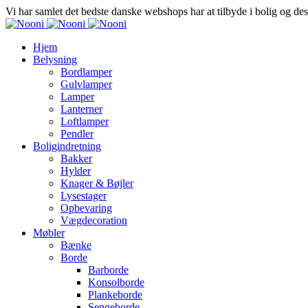
Vi har samlet det bedste danske webshops har at tilbyde i bolig og de
Hjem
Belysning
Bordlamper
Gulvlamper
Lamper
Lanterner
Loftlamper
Pendler
Boligindretning
Bakker
Hylder
Knager & Bøjler
Lysestager
Opbevaring
Vægdecoration
Møbler
Bænke
Borde
Barborde
Konsolborde
Plankeborde
Sengeborde