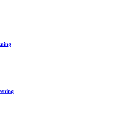
sning
ysning