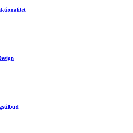
ktionalitet
Design
gstilbud