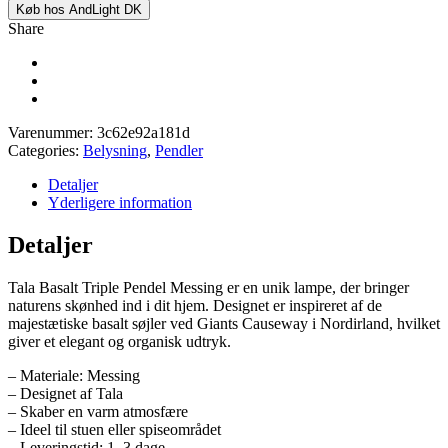
Køb hos AndLight DK
Share
Varenummer:
3c62e92a181d
Categories:
Belysning
,
Pendler
Detaljer
Yderligere information
Detaljer
Tala Basalt Triple Pendel Messing er en unik lampe, der bringer
naturens skønhed ind i dit hjem. Designet er inspireret af de
majestætiske basalt søjler ved Giants Causeway i Nordirland, hvilket
giver et elegant og organisk udtryk.
– Materiale: Messing
– Designet af Tala
– Skaber en varm atmosfære
– Ideel til stuen eller spiseområdet
– Leveringstid: 1–3 dage