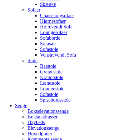
Skænke
Sofaer
Chaiselongsofaer
Hjørnesofaer
Højrevendt Sofa
Loungesofaer
Sofaborde
Sofasæt
Sofastole
Venstrevendt Sofa
Stole
Barstole
Gyngestole
Kontorstole
Lænestole
Loungestole
Sofastole
Spisebordsstole
Senge
Bokselevationssenge
Boksmadrasser
Daybeds
Elevationssenge
Hovedpuder
Kontinentalsenge