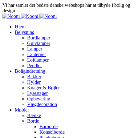
Vi har samlet det bedste danske webshops har at tilbyde i bolig og
design
Hjem
Belysning
Bordlamper
Gulvlamper
Lamper
Lanterner
Loftlamper
Pendler
Boligindretning
Bakker
Hylder
Knager & Bøjler
Lysestager
Opbevaring
Vægdecoration
Møbler
Bænke
Borde
Barborde
Konsolborde
Plankeborde