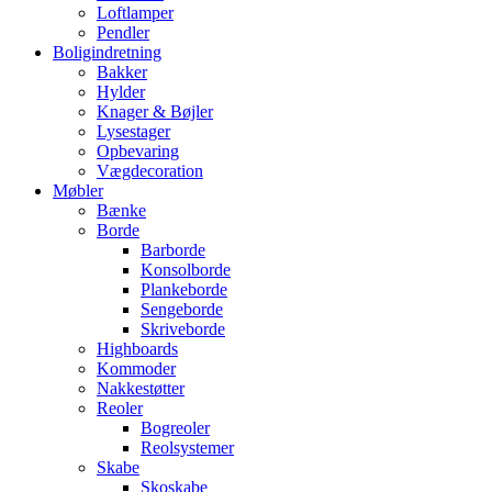
Loftlamper
Pendler
Boligindretning
Bakker
Hylder
Knager & Bøjler
Lysestager
Opbevaring
Vægdecoration
Møbler
Bænke
Borde
Barborde
Konsolborde
Plankeborde
Sengeborde
Skriveborde
Highboards
Kommoder
Nakkestøtter
Reoler
Bogreoler
Reolsystemer
Skabe
Skoskabe