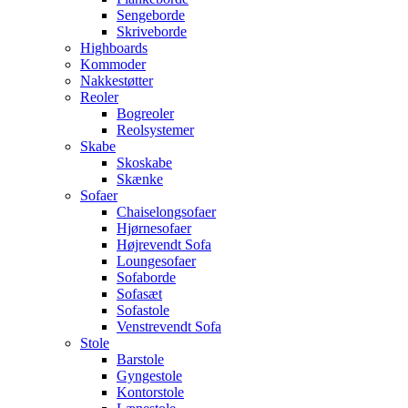
Sengeborde
Skriveborde
Highboards
Kommoder
Nakkestøtter
Reoler
Bogreoler
Reolsystemer
Skabe
Skoskabe
Skænke
Sofaer
Chaiselongsofaer
Hjørnesofaer
Højrevendt Sofa
Loungesofaer
Sofaborde
Sofasæt
Sofastole
Venstrevendt Sofa
Stole
Barstole
Gyngestole
Kontorstole