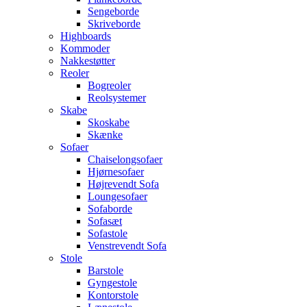
Sengeborde
Skriveborde
Highboards
Kommoder
Nakkestøtter
Reoler
Bogreoler
Reolsystemer
Skabe
Skoskabe
Skænke
Sofaer
Chaiselongsofaer
Hjørnesofaer
Højrevendt Sofa
Loungesofaer
Sofaborde
Sofasæt
Sofastole
Venstrevendt Sofa
Stole
Barstole
Gyngestole
Kontorstole