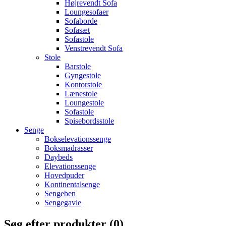
Højrevendt Sofa
Loungesofaer
Sofaborde
Sofasæt
Sofastole
Venstrevendt Sofa
Stole
Barstole
Gyngestole
Kontorstole
Lænestole
Loungestole
Sofastole
Spisebordsstole
Senge
Bokselevationssenge
Boksmadrasser
Daybeds
Elevationssenge
Hovedpuder
Kontinentalsenge
Sengeben
Sengegavle
Søg efter produkter (
0
)