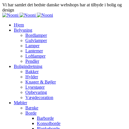
Vi har samlet det bedste danske webshops har at tilbyde i bolig og
design
Hjem
Belysning
Bordlamper
Gulvlamper
Lamper
Lanterner
Loftlamper
Pendler
Boligindretning
Bakker
Hylder
Knager & Bøjler
Lysestager
Opbevaring
Vægdecoration
Møbler
Bænke
Borde
Barborde
Konsolborde
Plankeborde