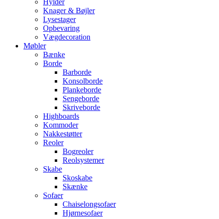
Hylder
Knager & Bøjler
Lysestager
Opbevaring
Vægdecoration
Møbler
Bænke
Borde
Barborde
Konsolborde
Plankeborde
Sengeborde
Skriveborde
Highboards
Kommoder
Nakkestøtter
Reoler
Bogreoler
Reolsystemer
Skabe
Skoskabe
Skænke
Sofaer
Chaiselongsofaer
Hjørnesofaer