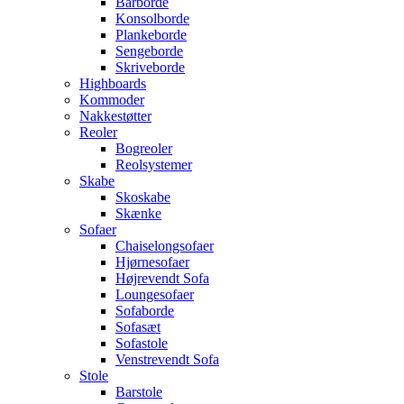
Barborde
Konsolborde
Plankeborde
Sengeborde
Skriveborde
Highboards
Kommoder
Nakkestøtter
Reoler
Bogreoler
Reolsystemer
Skabe
Skoskabe
Skænke
Sofaer
Chaiselongsofaer
Hjørnesofaer
Højrevendt Sofa
Loungesofaer
Sofaborde
Sofasæt
Sofastole
Venstrevendt Sofa
Stole
Barstole