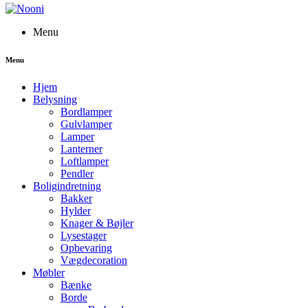
Menu
Menu
Hjem
Belysning
Bordlamper
Gulvlamper
Lamper
Lanterner
Loftlamper
Pendler
Boligindretning
Bakker
Hylder
Knager & Bøjler
Lysestager
Opbevaring
Vægdecoration
Møbler
Bænke
Borde