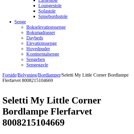
Lænestole
Loungestole
Sofastole
Spisebordsstole
Senge
Bokselevationssenge
Boksmadrasser
Daybeds
Elevationssenge
Hovedpuder
Kontinentalsenge
Sengeben
Sengegavle
Forside
/
Belysning
/
Bordlamper
/
Seletti My Little Corner Bordlampe
Flerfarvet 8008215104669
Seletti My Little Corner
Bordlampe Flerfarvet
8008215104669