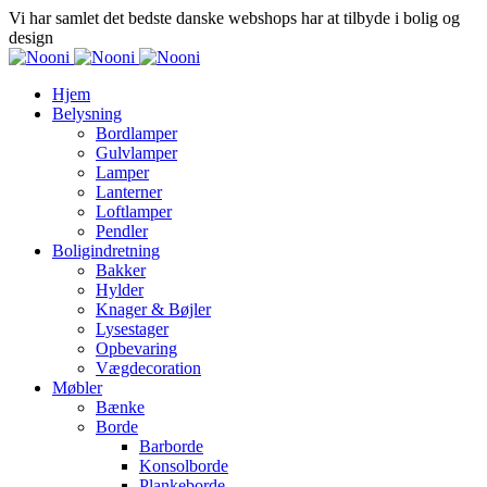
Vi har samlet det bedste danske webshops har at tilbyde i bolig og
design
Hjem
Belysning
Bordlamper
Gulvlamper
Lamper
Lanterner
Loftlamper
Pendler
Boligindretning
Bakker
Hylder
Knager & Bøjler
Lysestager
Opbevaring
Vægdecoration
Møbler
Bænke
Borde
Barborde
Konsolborde
Plankeborde