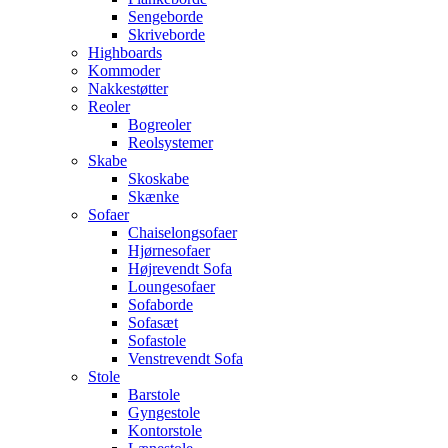
Sengeborde
Skriveborde
Highboards
Kommoder
Nakkestøtter
Reoler
Bogreoler
Reolsystemer
Skabe
Skoskabe
Skænke
Sofaer
Chaiselongsofaer
Hjørnesofaer
Højrevendt Sofa
Loungesofaer
Sofaborde
Sofasæt
Sofastole
Venstrevendt Sofa
Stole
Barstole
Gyngestole
Kontorstole