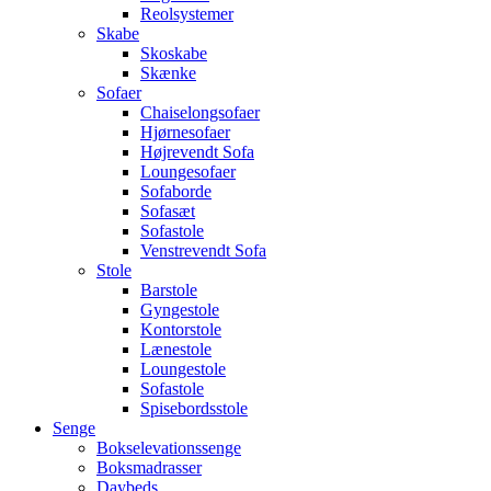
Reolsystemer
Skabe
Skoskabe
Skænke
Sofaer
Chaiselongsofaer
Hjørnesofaer
Højrevendt Sofa
Loungesofaer
Sofaborde
Sofasæt
Sofastole
Venstrevendt Sofa
Stole
Barstole
Gyngestole
Kontorstole
Lænestole
Loungestole
Sofastole
Spisebordsstole
Senge
Bokselevationssenge
Boksmadrasser
Daybeds