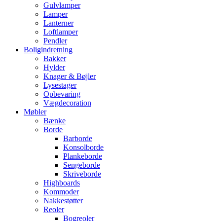
Gulvlamper
Lamper
Lanterner
Loftlamper
Pendler
Boligindretning
Bakker
Hylder
Knager & Bøjler
Lysestager
Opbevaring
Vægdecoration
Møbler
Bænke
Borde
Barborde
Konsolborde
Plankeborde
Sengeborde
Skriveborde
Highboards
Kommoder
Nakkestøtter
Reoler
Bogreoler