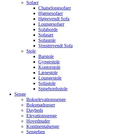
Sofaer
Chaiselongsofaer
Hjørnesofaer
Højrevendt Sofa
Loungesofaer
Sofaborde
Sofasæt
Sofastole
Venstrevendt Sofa
Stole
Barstole
Gyngestole
Kontorstole
Lænestole
Loungestole
Sofastole
Spisebordsstole
Senge
Bokselevationssenge
Boksmadrasser
Daybeds
Elevationssenge
Hovedpuder
Kontinentalsenge
Sengeben