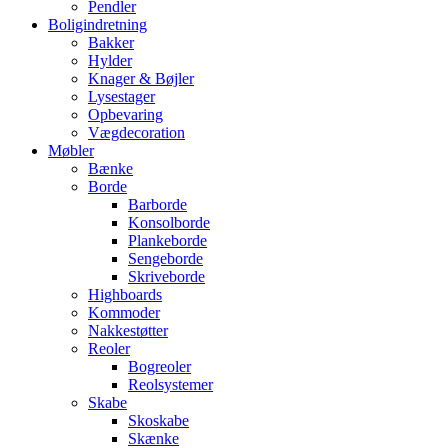
Pendler
Boligindretning
Bakker
Hylder
Knager & Bøjler
Lysestager
Opbevaring
Vægdecoration
Møbler
Bænke
Borde
Barborde
Konsolborde
Plankeborde
Sengeborde
Skriveborde
Highboards
Kommoder
Nakkestøtter
Reoler
Bogreoler
Reolsystemer
Skabe
Skoskabe
Skænke