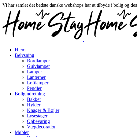
Vi har samlet det bedste danske webshops har at tilbyde i bolig og de
Hjem
Belysning
Bordlamper
Gulvlamper
Lamper
Lanterner
Loftlamper
Pendler
Boligindretning
Bakker
Hylder
Knager & Bøjler
Lysestager
Opbevaring
Vægdecoration
Møbler