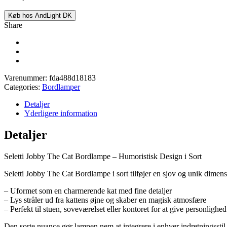
Køb hos AndLight DK
Share
Varenummer:
fda488d18183
Categories:
Bordlamper
Detaljer
Yderligere information
Detaljer
Seletti Jobby The Cat Bordlampe – Humoristisk Design i Sort
Seletti Jobby The Cat Bordlampe i sort tilføjer en sjov og unik dimens
– Uformet som en charmerende kat med fine detaljer
– Lys stråler ud fra kattens øjne og skaber en magisk atmosfære
– Perfekt til stuen, soveværelset eller kontoret for at give personlighed
Den sorte nuance gør lampen nem at integrere i enhver indretningsstil