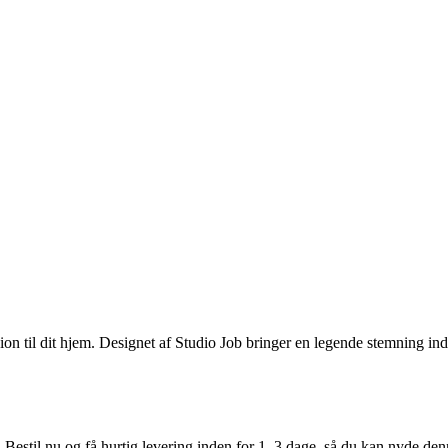
ion til dit hjem. Designet af Studio Job bringer en legende stemning in
. Bestil nu og få hurtig levering inden for 1–3 dage, så du kan nyde d