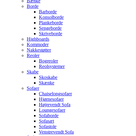
Bænke
Borde
Barborde
Konsolborde
Plankeborde
Sengeborde
Skriveborde
Highboards
Kommoder
Nakkestøtter
Reoler
Bogreoler
Reolsystemer
Skabe
Skoskabe
Skænke
Sofaer
Chaiselongsofaer
Hjørnesofaer
Højrevendt Sofa
Loungesofaer
Sofaborde
Sofasæt
Sofastole
Venstrevendt Sofa