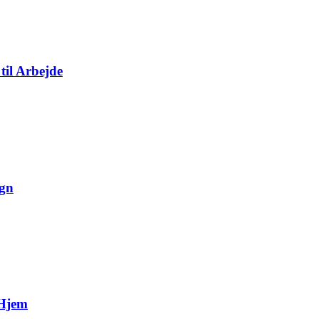
til Arbejde
ign
 Hjem