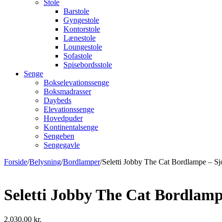
Stole
Barstole
Gyngestole
Kontorstole
Lænestole
Loungestole
Sofastole
Spisebordsstole
Senge
Bokselevationssenge
Boksmadrasser
Daybeds
Elevationssenge
Hovedpuder
Kontinentalsenge
Sengeben
Sengegavle
Forside
/
Belysning
/
Bordlamper
/
Seletti Jobby The Cat Bordlampe – Sjo
Seletti Jobby The Cat Bordlampe
2.030,00
kr.