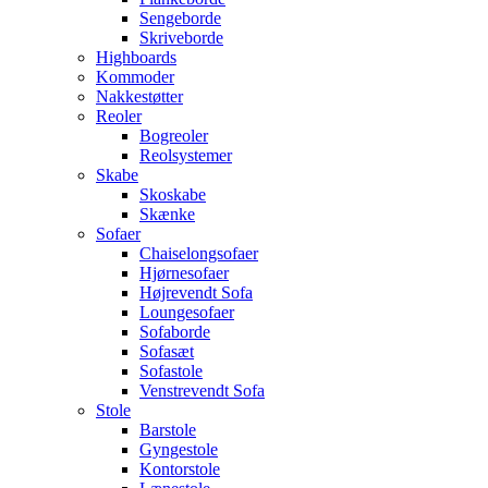
Sengeborde
Skriveborde
Highboards
Kommoder
Nakkestøtter
Reoler
Bogreoler
Reolsystemer
Skabe
Skoskabe
Skænke
Sofaer
Chaiselongsofaer
Hjørnesofaer
Højrevendt Sofa
Loungesofaer
Sofaborde
Sofasæt
Sofastole
Venstrevendt Sofa
Stole
Barstole
Gyngestole
Kontorstole