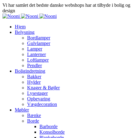
Vi har samlet det bedste danske webshops har at tilbyde i bolig og
design
Hjem
Belysning
Bordlamper
Gulvlamper
Lamper
Lanterner
Loftlamper
Pendler
Boligindretning
Bakker
Hylder
Knager & Bøjler
Lysestager
Opbevaring
Vægdecoration
Møbler
Bænke
Borde
Barborde
Konsolborde
Plankeborde