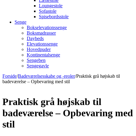
Lænestole
Loungestole
Sofastole
Spisebordsstole
Senge
Bokselevationssenge
Boksmadrasser
Daybeds
Elevationssenge
Hovedpuder
Kontinentalsenge
Sengeben
Sengegavle
Forside
/
Badeværelsesskabe og -reoler
/
Praktisk grå højskab til
badeværelse – Opbevaring med stil
Praktisk grå højskab til
badeværelse – Opbevaring med
stil