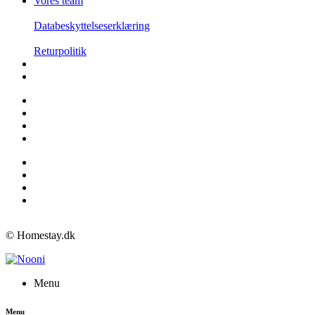
Vores team
Databeskyttelseserklæring
Returpolitik
© Homestay.dk
Menu
Menu