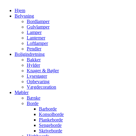
Hjem
Belysning
Bordlamper
Gulvlamper
Lamper
Lanterner
Loftlamper
Pendler
Boligindretning
Bakker
Hylder
Knager & Bøjler
Lysestager
Opbevaring
Vægdecoration
Møbler
Bænke
Borde
Barborde
Konsolborde
Plankeborde
Sengeborde
Skriveborde