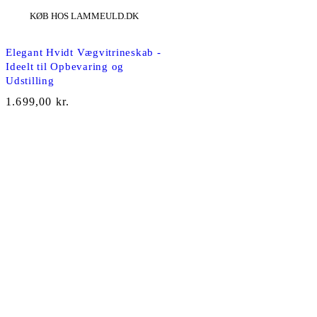
KØB HOS LAMMEULD.DK
Elegant Hvidt Vægvitrineskab -
Ideelt til Opbevaring og
Udstilling
1.699,00
kr.
Vi har samlet de bedste produkter fra danske webshops som vi
anbefaler.
TILMELD DIG NYHEDSBREVET