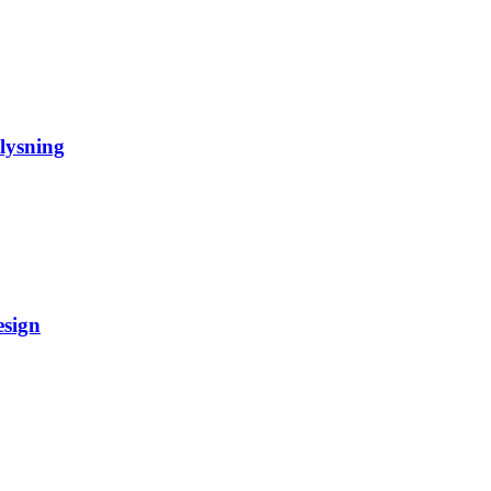
lysning
esign