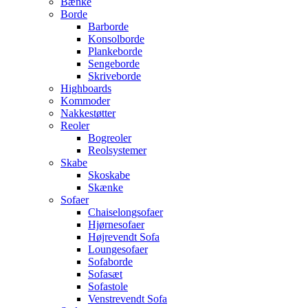
Bænke
Borde
Barborde
Konsolborde
Plankeborde
Sengeborde
Skriveborde
Highboards
Kommoder
Nakkestøtter
Reoler
Bogreoler
Reolsystemer
Skabe
Skoskabe
Skænke
Sofaer
Chaiselongsofaer
Hjørnesofaer
Højrevendt Sofa
Loungesofaer
Sofaborde
Sofasæt
Sofastole
Venstrevendt Sofa