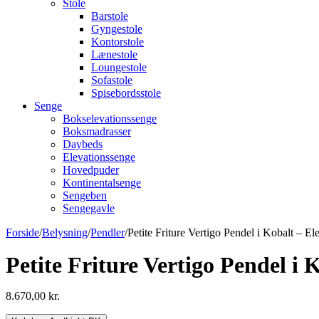
Stole
Barstole
Gyngestole
Kontorstole
Lænestole
Loungestole
Sofastole
Spisebordsstole
Senge
Bokselevationssenge
Boksmadrasser
Daybeds
Elevationssenge
Hovedpuder
Kontinentalsenge
Sengeben
Sengegavle
Forside
/
Belysning
/
Pendler
/
Petite Friture Vertigo Pendel i Kobalt – E
Petite Friture Vertigo Pendel i
8.670,00
kr.