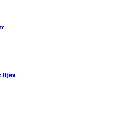
cm
it Hjem