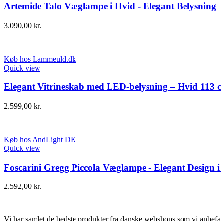
Artemide Talo Væglampe i Hvid - Elegant Belysning
3.090,00
kr.
Køb hos Lammeuld.dk
Quick view
Elegant Vitrineskab med LED-belysning – Hvid 113 
2.599,00
kr.
Køb hos AndLight DK
Quick view
Foscarini Gregg Piccola Væglampe - Elegant Design i
2.592,00
kr.
Vi har samlet de bedste produkter fra danske webshops som vi anbefal