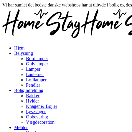
Vi har samlet det bedste danske webshops har at tilbyde i bolig og de
Hjem
Belysning
Bordlamper
Gulvlamper
Lamper
Lanterner
Loftlamper
Pendler
Boligindretning
Bakker
Hylder
Knager & Bøjler
Lysestager
Opbevaring
Vægdecoration
Møbler