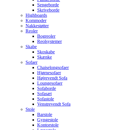
Sengeborde
Skriveborde
Highboards
Kommoder
Nakkestøtter
Reoler
Bogreoler
Reolsystemer
Skabe
Skoskabe
Skænke
Sofaer
Chaiselongsofaer
Hjørnesofaer
Højrevendt Sofa
Loungesofaer
Sofaborde
Sofasæt
Sofastole
Venstrevendt Sofa
Stole
Barstole
Gyngestole
Kontorstole