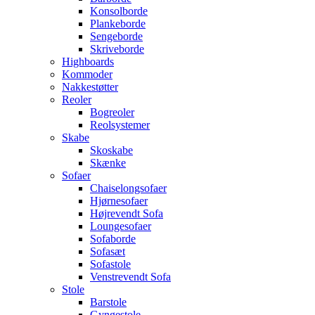
Konsolborde
Plankeborde
Sengeborde
Skriveborde
Highboards
Kommoder
Nakkestøtter
Reoler
Bogreoler
Reolsystemer
Skabe
Skoskabe
Skænke
Sofaer
Chaiselongsofaer
Hjørnesofaer
Højrevendt Sofa
Loungesofaer
Sofaborde
Sofasæt
Sofastole
Venstrevendt Sofa
Stole
Barstole
Gyngestole