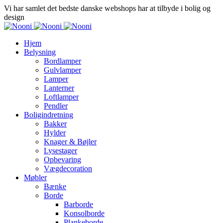
Vi har samlet det bedste danske webshops har at tilbyde i bolig og
design
Hjem
Belysning
Bordlamper
Gulvlamper
Lamper
Lanterner
Loftlamper
Pendler
Boligindretning
Bakker
Hylder
Knager & Bøjler
Lysestager
Opbevaring
Vægdecoration
Møbler
Bænke
Borde
Barborde
Konsolborde
Plankeborde