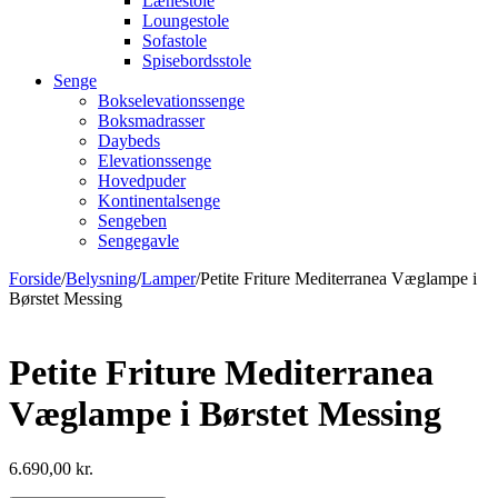
Lænestole
Loungestole
Sofastole
Spisebordsstole
Senge
Bokselevationssenge
Boksmadrasser
Daybeds
Elevationssenge
Hovedpuder
Kontinentalsenge
Sengeben
Sengegavle
Forside
/
Belysning
/
Lamper
/
Petite Friture Mediterranea Væglampe i
Børstet Messing
Petite Friture Mediterranea
Væglampe i Børstet Messing
6.690,00
kr.