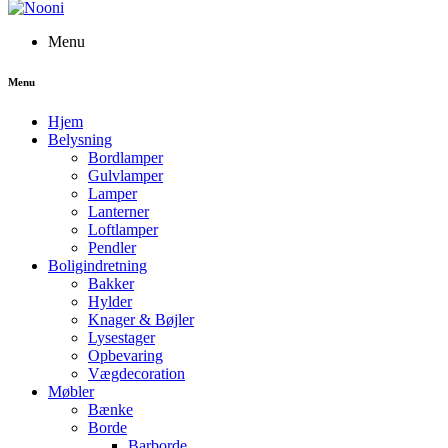
Menu
Menu
Hjem
Belysning
Bordlamper
Gulvlamper
Lamper
Lanterner
Loftlamper
Pendler
Boligindretning
Bakker
Hylder
Knager & Bøjler
Lysestager
Opbevaring
Vægdecoration
Møbler
Bænke
Borde
Barborde