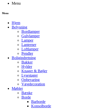
Menu
Menu
Hjem
Belysning
Bordlamper
Gulvlamper
Lamper
Lanterner
Loftlamper
Pendler
Boligindretning
Bakker
Hylder
Knager & Bøjler
Lysestager
Opbevaring
Vægdecoration
Møbler
Bænke
Borde
Barborde
Konsolborde