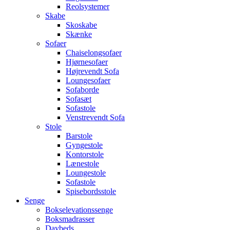
Reolsystemer
Skabe
Skoskabe
Skænke
Sofaer
Chaiselongsofaer
Hjørnesofaer
Højrevendt Sofa
Loungesofaer
Sofaborde
Sofasæt
Sofastole
Venstrevendt Sofa
Stole
Barstole
Gyngestole
Kontorstole
Lænestole
Loungestole
Sofastole
Spisebordsstole
Senge
Bokselevationssenge
Boksmadrasser
Daybeds