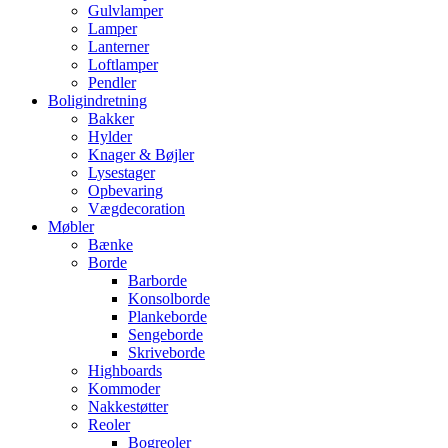
Gulvlamper
Lamper
Lanterner
Loftlamper
Pendler
Boligindretning
Bakker
Hylder
Knager & Bøjler
Lysestager
Opbevaring
Vægdecoration
Møbler
Bænke
Borde
Barborde
Konsolborde
Plankeborde
Sengeborde
Skriveborde
Highboards
Kommoder
Nakkestøtter
Reoler
Bogreoler