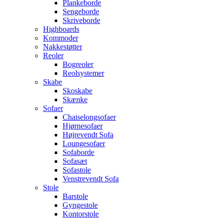
Plankeborde
Sengeborde
Skriveborde
Highboards
Kommoder
Nakkestøtter
Reoler
Bogreoler
Reolsystemer
Skabe
Skoskabe
Skænke
Sofaer
Chaiselongsofaer
Hjørnesofaer
Højrevendt Sofa
Loungesofaer
Sofaborde
Sofasæt
Sofastole
Venstrevendt Sofa
Stole
Barstole
Gyngestole
Kontorstole