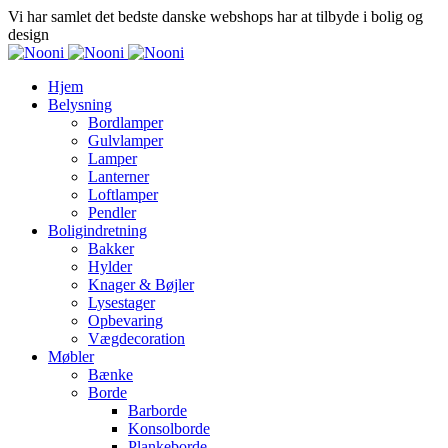
Vi har samlet det bedste danske webshops har at tilbyde i bolig og
design
Hjem
Belysning
Bordlamper
Gulvlamper
Lamper
Lanterner
Loftlamper
Pendler
Boligindretning
Bakker
Hylder
Knager & Bøjler
Lysestager
Opbevaring
Vægdecoration
Møbler
Bænke
Borde
Barborde
Konsolborde
Plankeborde