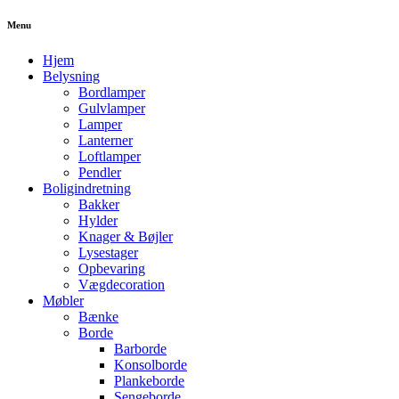
Menu
Hjem
Belysning
Bordlamper
Gulvlamper
Lamper
Lanterner
Loftlamper
Pendler
Boligindretning
Bakker
Hylder
Knager & Bøjler
Lysestager
Opbevaring
Vægdecoration
Møbler
Bænke
Borde
Barborde
Konsolborde
Plankeborde
Sengeborde