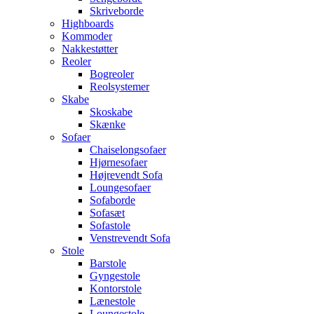
Skriveborde
Highboards
Kommoder
Nakkestøtter
Reoler
Bogreoler
Reolsystemer
Skabe
Skoskabe
Skænke
Sofaer
Chaiselongsofaer
Hjørnesofaer
Højrevendt Sofa
Loungesofaer
Sofaborde
Sofasæt
Sofastole
Venstrevendt Sofa
Stole
Barstole
Gyngestole
Kontorstole
Lænestole
Loungestole