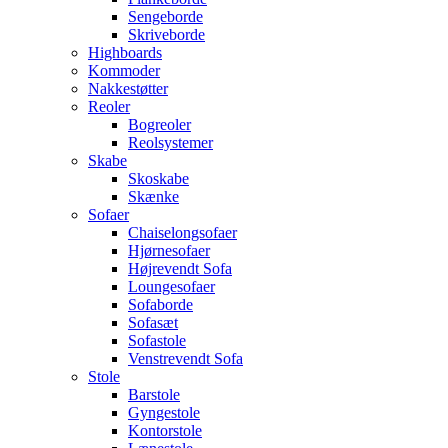
Sengeborde
Skriveborde
Highboards
Kommoder
Nakkestøtter
Reoler
Bogreoler
Reolsystemer
Skabe
Skoskabe
Skænke
Sofaer
Chaiselongsofaer
Hjørnesofaer
Højrevendt Sofa
Loungesofaer
Sofaborde
Sofasæt
Sofastole
Venstrevendt Sofa
Stole
Barstole
Gyngestole
Kontorstole