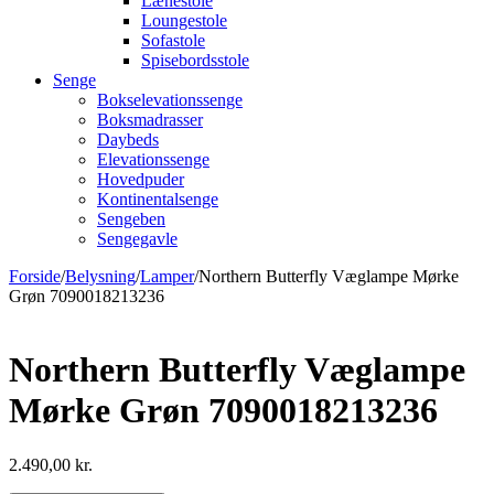
Lænestole
Loungestole
Sofastole
Spisebordsstole
Senge
Bokselevationssenge
Boksmadrasser
Daybeds
Elevationssenge
Hovedpuder
Kontinentalsenge
Sengeben
Sengegavle
Forside
/
Belysning
/
Lamper
/
Northern Butterfly Væglampe Mørke
Grøn 7090018213236
Northern Butterfly Væglampe
Mørke Grøn 7090018213236
2.490,00
kr.