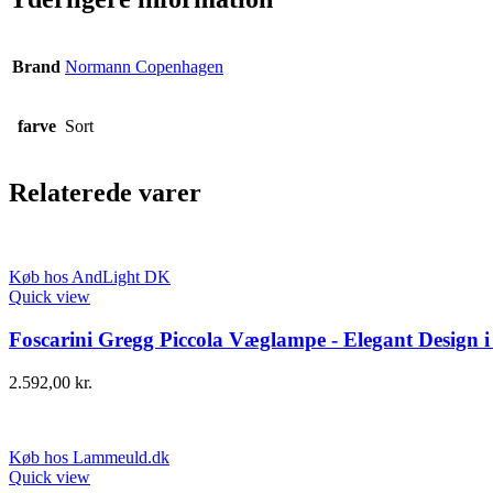
Brand
Normann Copenhagen
farve
Sort
Relaterede varer
Køb hos AndLight DK
Quick view
Foscarini Gregg Piccola Væglampe - Elegant Design i
2.592,00
kr.
Køb hos Lammeuld.dk
Quick view