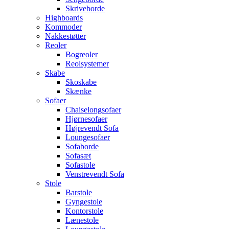
Skriveborde
Highboards
Kommoder
Nakkestøtter
Reoler
Bogreoler
Reolsystemer
Skabe
Skoskabe
Skænke
Sofaer
Chaiselongsofaer
Hjørnesofaer
Højrevendt Sofa
Loungesofaer
Sofaborde
Sofasæt
Sofastole
Venstrevendt Sofa
Stole
Barstole
Gyngestole
Kontorstole
Lænestole