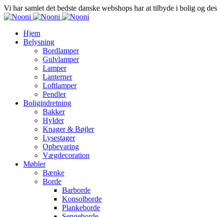
Vi har samlet det bedste danske webshops har at tilbyde i bolig og de
Hjem
Belysning
Bordlamper
Gulvlamper
Lamper
Lanterner
Loftlamper
Pendler
Boligindretning
Bakker
Hylder
Knager & Bøjler
Lysestager
Opbevaring
Vægdecoration
Møbler
Bænke
Borde
Barborde
Konsolborde
Plankeborde
Sengeborde