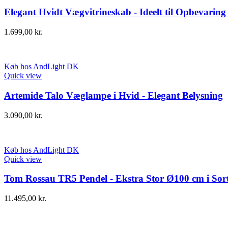
Elegant Hvidt Vægvitrineskab - Ideelt til Opbevaring 
1.699,00
kr.
Køb hos AndLight DK
Quick view
Artemide Talo Væglampe i Hvid - Elegant Belysning
3.090,00
kr.
Køb hos AndLight DK
Quick view
Tom Rossau TR5 Pendel - Ekstra Stor Ø100 cm i Sor
11.495,00
kr.