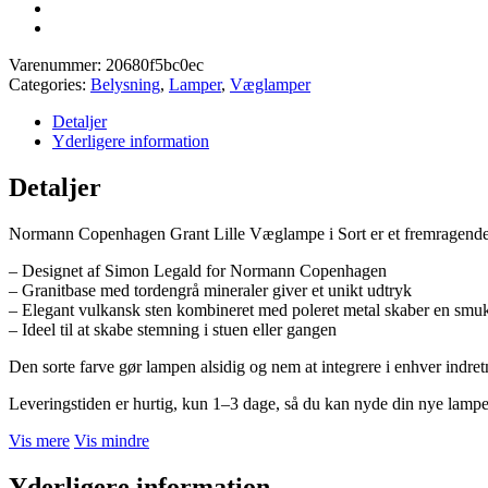
Varenummer:
20680f5bc0ec
Categories:
Belysning
,
Lamper
,
Væglamper
Detaljer
Yderligere information
Detaljer
Normann Copenhagen Grant Lille Væglampe i Sort er et fremragende v
– Designet af Simon Legald for Normann Copenhagen
– Granitbase med tordengrå mineraler giver et unikt udtryk
– Elegant vulkansk sten kombineret med poleret metal skaber en smuk
– Ideel til at skabe stemning i stuen eller gangen
Den sorte farve gør lampen alsidig og nem at integrere i enhver indret
Leveringstiden er hurtig, kun 1–3 dage, så du kan nyde din nye lam
Vis mere
Vis mindre
Yderligere information