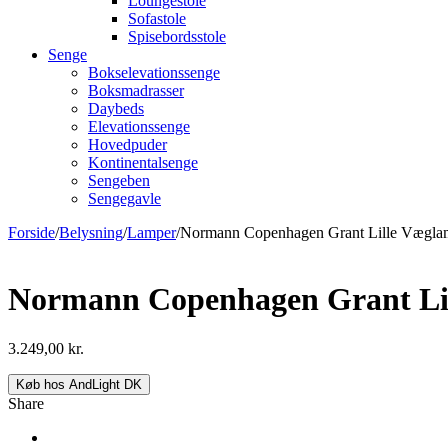
Loungestole
Sofastole
Spisebordsstole
Senge
Bokselevationssenge
Boksmadrasser
Daybeds
Elevationssenge
Hovedpuder
Kontinentalsenge
Sengeben
Sengegavle
Forside
/
Belysning
/
Lamper
/
Normann Copenhagen Grant Lille Væglampe
Normann Copenhagen Grant Lill
3.249,00
kr.
Køb hos AndLight DK
Share