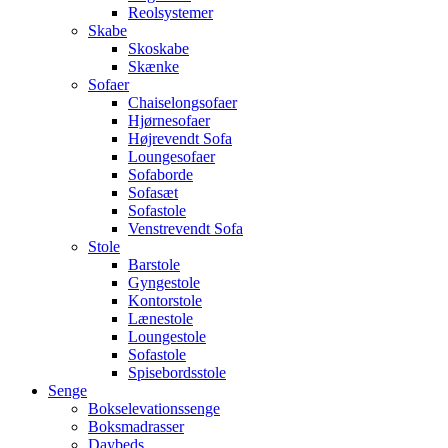
Reolsystemer
Skabe
Skoskabe
Skænke
Sofaer
Chaiselongsofaer
Hjørnesofaer
Højrevendt Sofa
Loungesofaer
Sofaborde
Sofasæt
Sofastole
Venstrevendt Sofa
Stole
Barstole
Gyngestole
Kontorstole
Lænestole
Loungestole
Sofastole
Spisebordsstole
Senge
Bokselevationssenge
Boksmadrasser
Daybeds