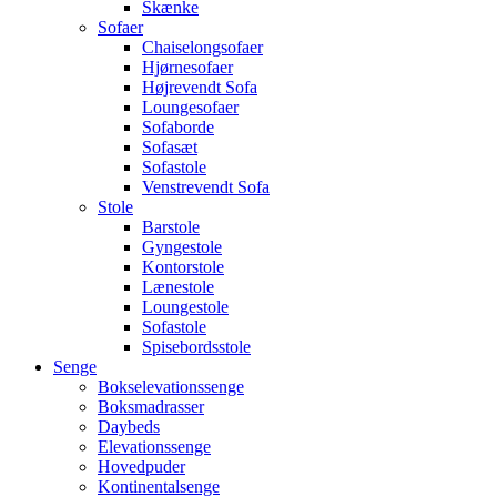
Skænke
Sofaer
Chaiselongsofaer
Hjørnesofaer
Højrevendt Sofa
Loungesofaer
Sofaborde
Sofasæt
Sofastole
Venstrevendt Sofa
Stole
Barstole
Gyngestole
Kontorstole
Lænestole
Loungestole
Sofastole
Spisebordsstole
Senge
Bokselevationssenge
Boksmadrasser
Daybeds
Elevationssenge
Hovedpuder
Kontinentalsenge