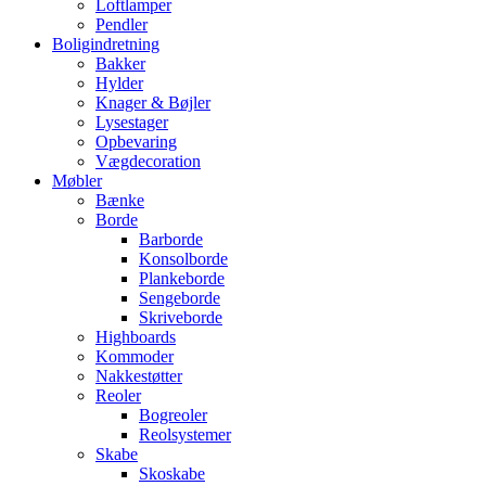
Loftlamper
Pendler
Boligindretning
Bakker
Hylder
Knager & Bøjler
Lysestager
Opbevaring
Vægdecoration
Møbler
Bænke
Borde
Barborde
Konsolborde
Plankeborde
Sengeborde
Skriveborde
Highboards
Kommoder
Nakkestøtter
Reoler
Bogreoler
Reolsystemer
Skabe
Skoskabe