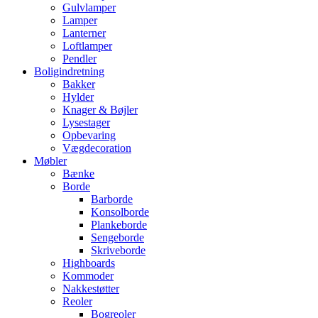
Gulvlamper
Lamper
Lanterner
Loftlamper
Pendler
Boligindretning
Bakker
Hylder
Knager & Bøjler
Lysestager
Opbevaring
Vægdecoration
Møbler
Bænke
Borde
Barborde
Konsolborde
Plankeborde
Sengeborde
Skriveborde
Highboards
Kommoder
Nakkestøtter
Reoler
Bogreoler