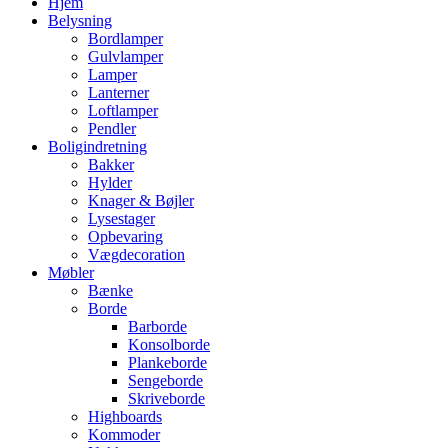
Hjem
Belysning
Bordlamper
Gulvlamper
Lamper
Lanterner
Loftlamper
Pendler
Boligindretning
Bakker
Hylder
Knager & Bøjler
Lysestager
Opbevaring
Vægdecoration
Møbler
Bænke
Borde
Barborde
Konsolborde
Plankeborde
Sengeborde
Skriveborde
Highboards
Kommoder