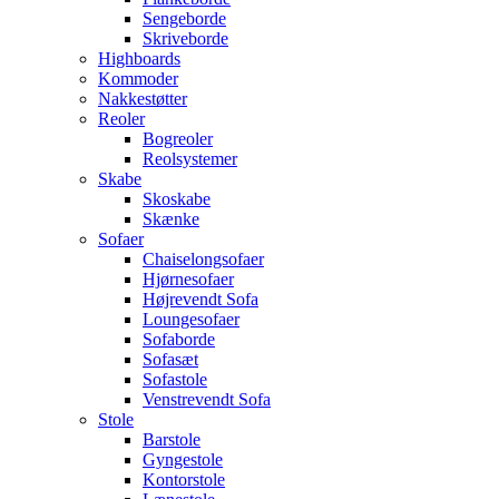
Sengeborde
Skriveborde
Highboards
Kommoder
Nakkestøtter
Reoler
Bogreoler
Reolsystemer
Skabe
Skoskabe
Skænke
Sofaer
Chaiselongsofaer
Hjørnesofaer
Højrevendt Sofa
Loungesofaer
Sofaborde
Sofasæt
Sofastole
Venstrevendt Sofa
Stole
Barstole
Gyngestole
Kontorstole