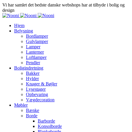
Vi har samlet det bedste danske webshops har at tilbyde i bolig og
design
Hjem
Belysning
Bordlamper
Gulvlamper
Lamper
Lanterner
Loftlamper
Pendler
Boligindretning
Bakker
Hylder
Knager & Bøjler
Lysestager
Opbevaring
Vægdecoration
Møbler
Bænke
Borde
Barborde
Konsolborde
Plankeborde