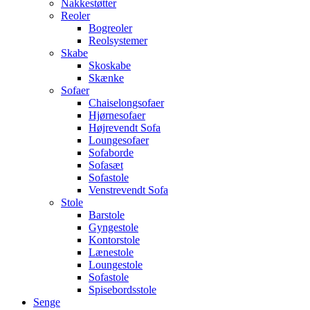
Nakkestøtter
Reoler
Bogreoler
Reolsystemer
Skabe
Skoskabe
Skænke
Sofaer
Chaiselongsofaer
Hjørnesofaer
Højrevendt Sofa
Loungesofaer
Sofaborde
Sofasæt
Sofastole
Venstrevendt Sofa
Stole
Barstole
Gyngestole
Kontorstole
Lænestole
Loungestole
Sofastole
Spisebordsstole
Senge